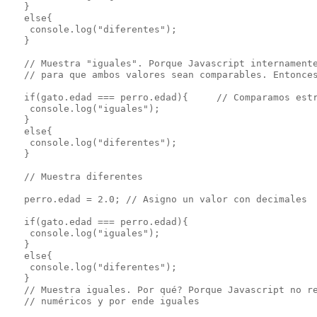
   }

   else{

    console.log("diferentes");

   }

   // Muestra "iguales". Porque Javascript internamente
   // para que ambos valores sean comparables. Entonces
   if(gato.edad === perro.edad){     // Comparamos estr
    console.log("iguales");

   }

   else{

    console.log("diferentes");

   }

   // Muestra diferentes

   perro.edad = 2.0; // Asigno un valor con decimales

   if(gato.edad === perro.edad){

    console.log("iguales");

   }

   else{

    console.log("diferentes");

   }

   // Muestra iguales. Por qué? Porque Javascript no re
   // numéricos y por ende iguales
