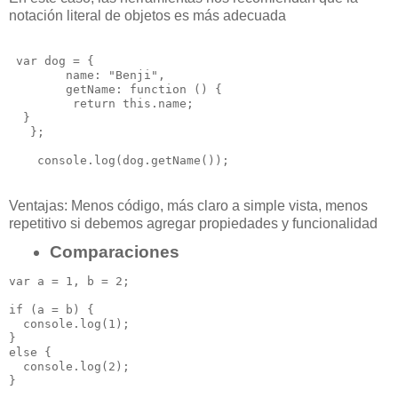
notación literal de objetos es más
adecuada
 var dog = {

        name: "Benji",

        getName: function () {

         return this.name;

  }

   };

Ventajas:
Menos código, m
ás claro a simple vista, m
enos
repetitivo si debemos agregar
propiedades y funcionalidad
Comparaciones
var a = 1, b = 2;

if (a = b) { 

  console.log(1);

} 

else { 

  console.log(2);
