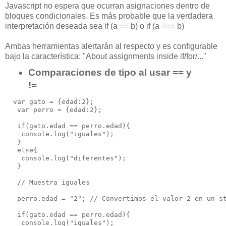
Javascript no espera que ocurran asignaciones dentro de
bloques condicionales. Es más probable
que la verdadera
interpretación deseada sea if (a == b) o if (a === b)
Ambas herramientas alertarán al respecto y es configurable
bajo la característica: "
About assignments inside if/for/..."
Comparaciones de tipo al usar == y
!=
  var gato = {edad:2};

   var perro = {edad:2};

   if(gato.edad == perro.edad){

    console.log("iguales");

   }

   else{

    console.log("diferentes");

   }

   // Muestra iguales

   perro.edad = "2"; // Convertimos el valor 2 en un st
   if(gato.edad == perro.edad){

    console.log("iguales");
