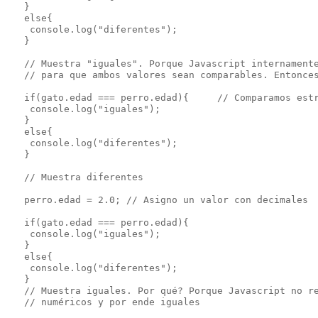
   }

   else{

    console.log("diferentes");

   }

   // Muestra "iguales". Porque Javascript internamente
   // para que ambos valores sean comparables. Entonces
   if(gato.edad === perro.edad){     // Comparamos estr
    console.log("iguales");

   }

   else{

    console.log("diferentes");

   }

   // Muestra diferentes

   perro.edad = 2.0; // Asigno un valor con decimales

   if(gato.edad === perro.edad){

    console.log("iguales");

   }

   else{

    console.log("diferentes");

   }

   // Muestra iguales. Por qué? Porque Javascript no re
   // numéricos y por ende iguales
