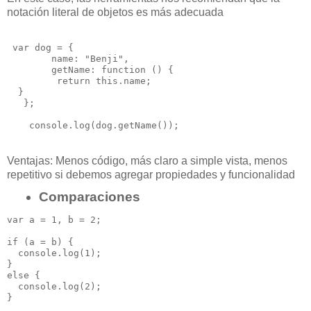
notación literal de objetos es más
adecuada
 var dog = {

        name: "Benji",

        getName: function () {

         return this.name;

  }

   };

Ventajas:
Menos código, m
ás claro a simple vista, m
enos
repetitivo si debemos agregar
propiedades y funcionalidad
Comparaciones
var a = 1, b = 2;

if (a = b) { 

  console.log(1);

} 

else { 

  console.log(2);
