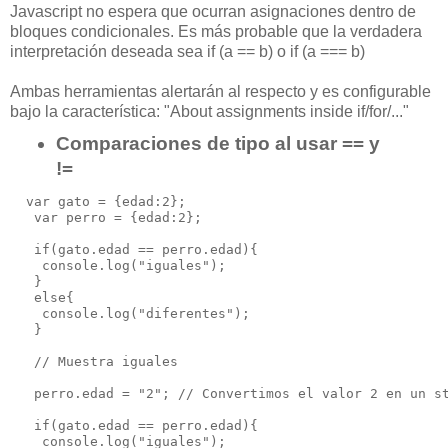
Javascript no espera que ocurran asignaciones dentro de
bloques condicionales. Es más probable
que la verdadera
interpretación deseada sea if (a == b) o if (a === b)
Ambas herramientas alertarán al respecto y es configurable
bajo la característica: "
About assignments inside if/for/..."
Comparaciones de tipo al usar == y
!=
  var gato = {edad:2};

   var perro = {edad:2};

   if(gato.edad == perro.edad){

    console.log("iguales");

   }

   else{

    console.log("diferentes");

   }

   // Muestra iguales

   perro.edad = "2"; // Convertimos el valor 2 en un st
   if(gato.edad == perro.edad){

    console.log("iguales");
