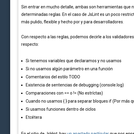
Sin entrar en mucho detalle, ambas son herramientas que no
determinadas reglas. En el caso de JsLint es un poco restric
más pulido, flexible y hecho por y para desarrolladores.
Con respecto a las reglas, podemos decirle a los validadore
respecto:
Si tenemos variables que declaramos y no usamos
Si no usamos algún parámetro en una función
Comentarios del estilo TODO
Existencia de sentencias de debugging (console.log)
Comparaciones con == o != (No estríctas)
Cuando no usamos { } para separar bloques if (Por más qu
Si usamos funciones dentro de ciclos
Etcétera
En el sitio de JsHint, hay
un apartado partícular
que nos enseñ