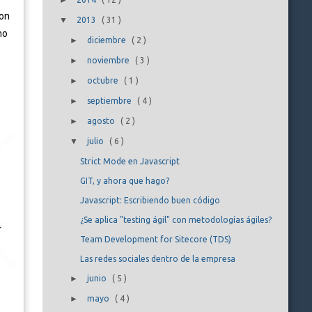
►
con
▼
2013
(
31
)
mo
►
diciembre
(
2
)
►
noviembre
(
3
)
►
octubre
(
1
)
►
septiembre
(
4
)
►
agosto
(
2
)
▼
julio
(
6
)
Strict Mode en Javascript
GIT, y ahora que hago?
Javascript: Escribiendo buen código
¿Se aplica "testing ágil" con metodologías ágiles?
Team Development for Sitecore (TDS)
Las redes sociales dentro de la empresa
►
junio
(
5
)
►
mayo
(
4
)