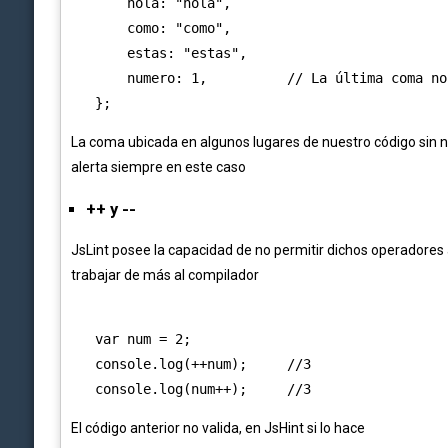
       hola: "hola",

       como: "como",

       estas: "estas",

       numero: 1,          // La última coma no
La coma ubicada en algunos lugares de nuestro código sin 
alerta siempre en este caso
++ y --
JsLint posee la capacidad de no permitir dichos operadores
trabajar de más al compilador
   var num = 2;

   console.log(++num);     //3

El código anterior no valida, en JsHint si lo hace