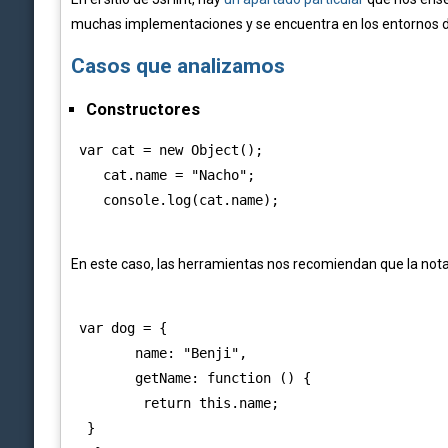
muchas implementaciones y se encuentra en los entornos de
Casos que analizamos
Constructores
 var cat = new Object();

    cat.name = "Nacho";

En este caso, las herramientas nos recomiendan que la nota
 var dog = {

        name: "Benji",

        getName: function () {

         return this.name;

  }
