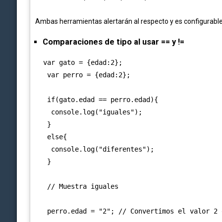
Ambas herramientas alertarán al respecto y es configurable b
Comparaciones de tipo al usar == y !=
  var gato = {edad:2};

   var perro = {edad:2};

   if(gato.edad == perro.edad){

    console.log("iguales");

   }

   else{

    console.log("diferentes");

   }

   // Muestra iguales

   perro.edad = "2"; // Convertimos el valor 2 