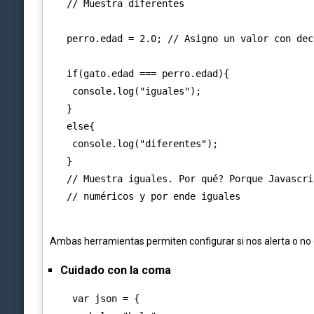
   // Muestra diferentes

   perro.edad = 2.0; // Asigno un valor con deci
   if(gato.edad === perro.edad){

    console.log("iguales");

   }

   else{

    console.log("diferentes");

   }

   // Muestra iguales. Por qué? Porque Javascri
   // numéricos y por ende iguales

Ambas herramientas permiten configurar si nos alerta o no
Cuidado con la coma
    var json = {
