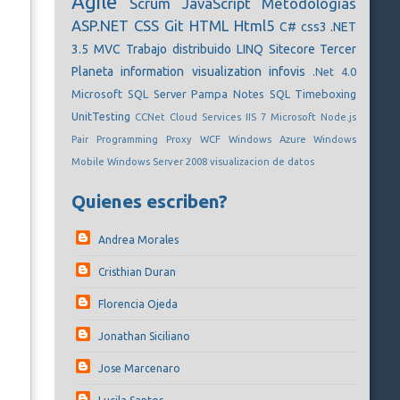
Agile
Scrum
JavaScript
Metodologias
ASP.NET
CSS
Git
HTML
Html5
C#
css3
.NET
3.5
MVC
Trabajo distribuido
LINQ
Sitecore
Tercer
Planeta
information visualization
infovis
.Net 4.0
Microsoft SQL Server
Pampa Notes
SQL
Timeboxing
UnitTesting
CCNet
Cloud Services
IIS 7
Microsoft
Node.js
Pair Programming
Proxy
WCF
Windows Azure
Windows
Mobile
Windows Server 2008
visualizacion de datos
Quienes escriben?
Andrea Morales
Cristhian Duran
Florencia Ojeda
Jonathan Siciliano
Jose Marcenaro