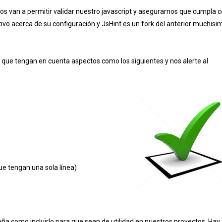
s van a permitir validar nuestro javascript y asegurarnos que cumpla 
tivo acerca de su configuración y JsHint es un fork del anterior muchisi
s que tengan en cuenta aspectos como los siguientes y nos alerte al
e tengan una sola línea)
a como incluirlo para que sean de utilidad en nuestros proyectos. Hay