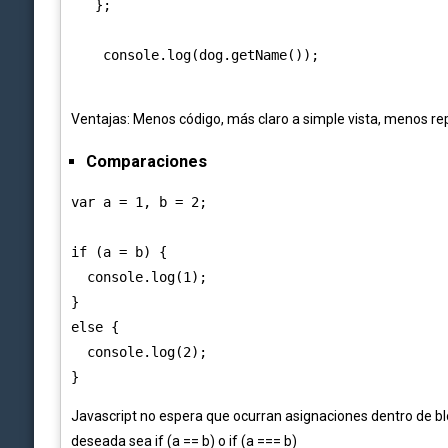
   };

Ventajas:
Menos código, m
ás claro a simple vista, m
enos re
Comparaciones
var a = 1, b = 2;

if (a = b) { 

  console.log(1);

} 

else { 

  console.log(2);

Javascript no espera que ocurran asignaciones dentro de b
deseada sea if (a == b) o if (a === b)