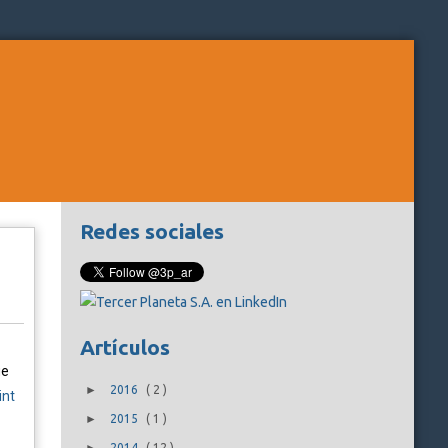
Redes sociales
Artículos
ue
►
2016
(
2
)
int
►
2015
(
1
)
2014
(
12
)