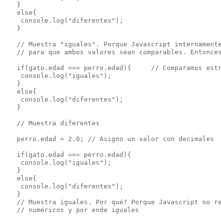
   }

   else{

    console.log("diferentes");

   }

   // Muestra "iguales". Porque Javascript internamente
   // para que ambos valores sean comparables. Entonces
   if(gato.edad === perro.edad){     // Comparamos estr
    console.log("iguales");

   }

   else{

    console.log("diferentes");

   }

   // Muestra diferentes

   perro.edad = 2.0; // Asigno un valor con decimales

   if(gato.edad === perro.edad){

    console.log("iguales");

   }

   else{

    console.log("diferentes");

   }

   // Muestra iguales. Por qué? Porque Javascript no re
   // numéricos y por ende iguales
