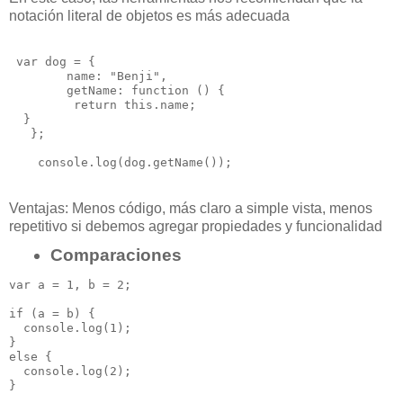
notación literal de objetos es más
adecuada
 var dog = {

        name: "Benji",

        getName: function () {

         return this.name;

  }

   };

Ventajas:
Menos código, m
ás claro a simple vista, m
enos
repetitivo si debemos agregar
propiedades y funcionalidad
Comparaciones
var a = 1, b = 2;

if (a = b) { 

  console.log(1);

} 

else { 

  console.log(2);
