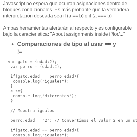
Javascript no espera que ocurran asignaciones dentro de
bloques condicionales. Es más probable
que la verdadera
interpretación deseada sea if (a == b) o if (a === b)
Ambas herramientas alertarán al respecto y es configurable
bajo la característica: "
About assignments inside if/for/..."
Comparaciones de tipo al usar == y
!=
  var gato = {edad:2};

   var perro = {edad:2};

   if(gato.edad == perro.edad){

    console.log("iguales");

   }

   else{

    console.log("diferentes");

   }

   // Muestra iguales

   perro.edad = "2"; // Convertimos el valor 2 en un st
   if(gato.edad == perro.edad){

    console.log("iguales");
