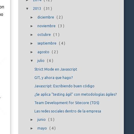
►
con
▼
2013
(
31
)
mo
►
diciembre
(
2
)
►
noviembre
(
3
)
►
octubre
(
1
)
►
septiembre
(
4
)
►
agosto
(
2
)
▼
julio
(
6
)
Strict Mode en Javascript
GIT, y ahora que hago?
Javascript: Escribiendo buen código
¿Se aplica "testing ágil" con metodologías ágiles?
Team Development for Sitecore (TDS)
Las redes sociales dentro de la empresa
►
junio
(
5
)
►
mayo
(
4
)