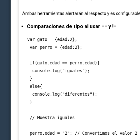
Ambas herramientas alertarán al respecto y es configurable b
Comparaciones de tipo al usar == y !=
  var gato = {edad:2};

   var perro = {edad:2};

   if(gato.edad == perro.edad){

    console.log("iguales");

   }

   else{

    console.log("diferentes");

   }

   // Muestra iguales

   perro.edad = "2"; // Convertimos el valor 2 