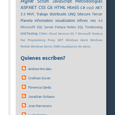
Agile
Scrum
JavaScript
Metodologias
ASP.NET
CSS
Git
HTML
Html5
C#
css3
.NET
3.5
MVC
Trabajo distribuido
LINQ
Sitecore
Tercer
Planeta
information visualization
infovis
.Net 4.0
Microsoft SQL Server
Pampa Notes
SQL
Timeboxing
UnitTesting
CCNet
Cloud Services
IIS 7
Microsoft
Node.js
Pair Programming
Proxy
WCF
Windows Azure
Windows
Mobile
Windows Server 2008
visualizacion de datos
Quienes escriben?
Andrea Morales
Cristhian Duran
Florencia Ojeda
Jonathan Siciliano
Jose Marcenaro