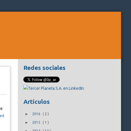
Redes sociales
Artículos
ue
►
2016
(
2
)
int
►
2015
(
1
)
2014
(
12
)