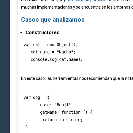
muchas implementaciones y se encuentra en los entornos de
Casos que analizamos
Constructores
 var cat = new Object();

    cat.name = "Nacho";

En este caso, las herramientas nos recomiendan que la nota
 var dog = {

        name: "Benji",

        getName: function () {

         return this.name;

  }
