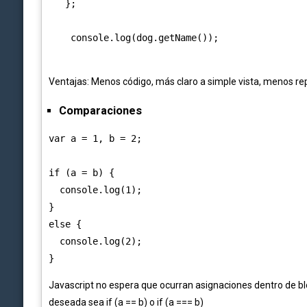
   };

Ventajas:
Menos código, m
ás claro a simple vista, m
enos re
Comparaciones
var a = 1, b = 2;

if (a = b) { 

  console.log(1);

} 

else { 

  console.log(2);

Javascript no espera que ocurran asignaciones dentro de b
deseada sea if (a == b) o if (a === b)