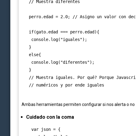
   // Muestra diferentes

   perro.edad = 2.0; // Asigno un valor con deci
   if(gato.edad === perro.edad){

    console.log("iguales");

   }

   else{

    console.log("diferentes");

   }

   // Muestra iguales. Por qué? Porque Javascri
   // numéricos y por ende iguales

Ambas herramientas permiten configurar si nos alerta o no
Cuidado con la coma
    var json = {
