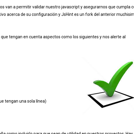
s van a permitir validar nuestro javascript y asegurarnos que cumpla 
tivo acerca de su configuración y JsHint es un fork del anterior muchisi
s que tengan en cuenta aspectos como los siguientes y nos alerte al
e tengan una sola línea)
a como incluirlo para que sean de utilidad en nuestros proyectos. Hay