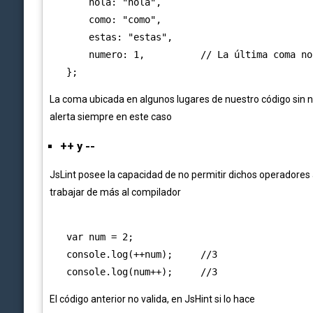
       hola: "hola",

       como: "como",

       estas: "estas",

       numero: 1,          // La última coma no
La coma ubicada en algunos lugares de nuestro código sin 
alerta siempre en este caso
++ y --
JsLint posee la capacidad de no permitir dichos operadores
trabajar de más al compilador
   var num = 2;

   console.log(++num);     //3

El código anterior no valida, en JsHint si lo hace