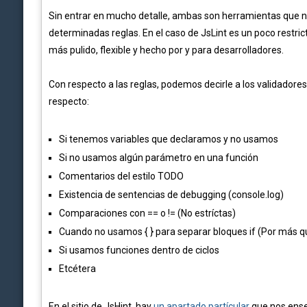
Sin entrar en mucho detalle, ambas son herramientas que no
determinadas reglas. En el caso de JsLint es un poco restric
más pulido, flexible y hecho por y para desarrolladores.
Con respecto a las reglas, podemos decirle a los validadore
respecto:
Si tenemos variables que declaramos y no usamos
Si no usamos algún parámetro en una función
Comentarios del estilo TODO
Existencia de sentencias de debugging (console.log)
Comparaciones con == o != (No estríctas)
Cuando no usamos { } para separar bloques if (Por más qu
Si usamos funciones dentro de ciclos
Etcétera
En el sitio de JsHint, hay
un apartado partícular
que nos enseñ