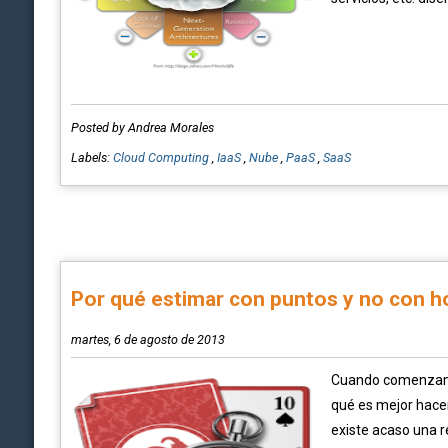
Posted by Andrea Morales
Labels:
Cloud Computing
,
IaaS
,
Nube
,
PaaS
,
SaaS
Por qué estimar con puntos y no con h
martes, 6 de agosto de 2013
Cuando comenzamo
qué es mejor hace
existe acaso una r