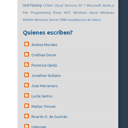
UnitTesting
CCNet
Cloud Services
IIS 7
Microsoft
Node.js
Pair Programming
Proxy
WCF
Windows Azure
Windows
Mobile
Windows Server 2008
visualizacion de datos
Quienes escriben?
Andrea Morales
Cristhian Duran
Florencia Ojeda
Jonathan Siciliano
Jose Marcenaro
Lucila Santos
Matías Timossi
Ricardo D. de Guzmán
Unknown