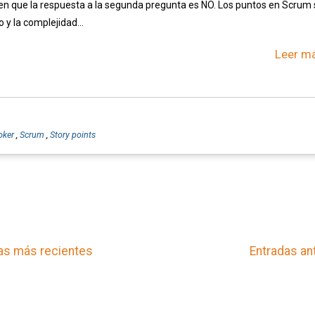
 en que la respuesta a la segunda pregunta es NO. Los puntos en Scrum
o y la complejidad...
Leer má
oker
,
Scrum
,
Story points
as más recientes
Entradas an