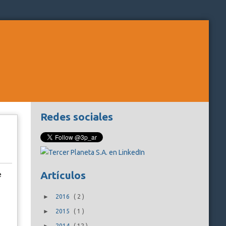
Redes sociales
Artículos
e
►
2016
(
2
)
►
2015
(
1
)
2014
(
12
)