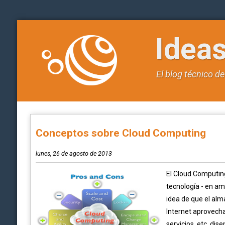
Idea
El blog técnico d
Conceptos sobre Cloud Computing
lunes, 26 de agosto de 2013
El Cloud Computing
tecnología - en amb
idea de que el al
Internet aprovecha
servicios, etc. di