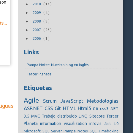
 son
►
2010
(
13
)
►
2009
(
4
)
►
2008
(
9
)
s...
►
2007
(
26
)
►
2006
(
1
)
Links
Pampa Notes: Nuestro blog en inglés
Tercer Planeta
Etiquetas
Agile
Scrum
JavaScript
Metodologias
tiguas
ASP.NET
CSS
Git
HTML
Html5
C#
css3
.NET
3.5
MVC
Trabajo distribuido
LINQ
Sitecore
Tercer
Planeta
information visualization
infovis
.Net 4.0
Microsoft SQL Server
Pampa Notes
SQL
Timeboxing