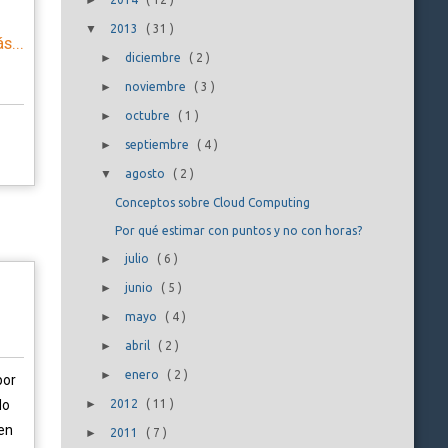
►
▼
2013
(
31
)
s...
►
diciembre
(
2
)
►
noviembre
(
3
)
►
octubre
(
1
)
►
septiembre
(
4
)
▼
agosto
(
2
)
Conceptos sobre Cloud Computing
Por qué estimar con puntos y no con horas?
►
julio
(
6
)
►
junio
(
5
)
►
mayo
(
4
)
►
abril
(
2
)
►
enero
(
2
)
por
No
►
2012
(
11
)
en
►
2011
(
7
)