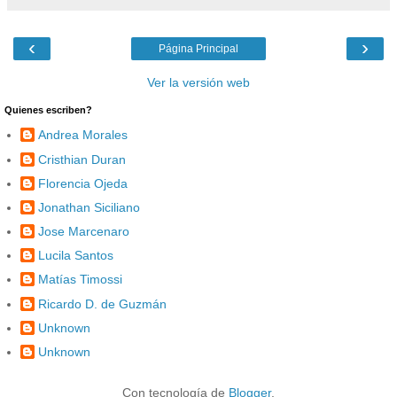
‹
›
Página Principal
Ver la versión web
Quienes escriben?
Andrea Morales
Cristhian Duran
Florencia Ojeda
Jonathan Siciliano
Jose Marcenaro
Lucila Santos
Matías Timossi
Ricardo D. de Guzmán
Unknown
Unknown
Con tecnología de
Blogger
.