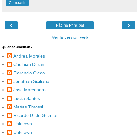
Compartir
‹
›
Página Principal
Ver la versión web
Quienes escriben?
Andrea Morales
Cristhian Duran
Florencia Ojeda
Jonathan Siciliano
Jose Marcenaro
Lucila Santos
Matías Timossi
Ricardo D. de Guzmán
Unknown
Unknown