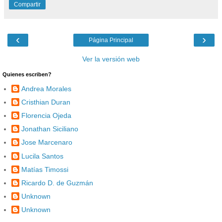
Compartir
‹
›
Página Principal
Ver la versión web
Quienes escriben?
Andrea Morales
Cristhian Duran
Florencia Ojeda
Jonathan Siciliano
Jose Marcenaro
Lucila Santos
Matías Timossi
Ricardo D. de Guzmán
Unknown
Unknown