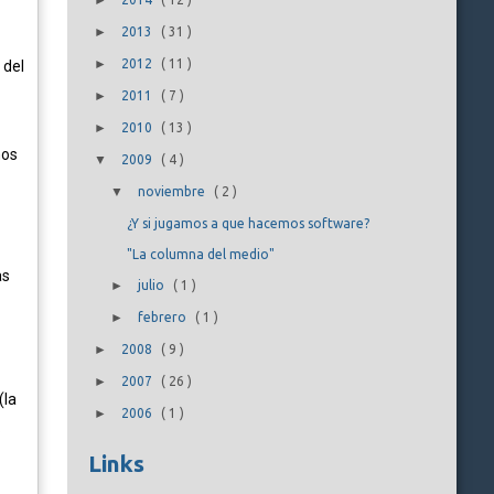
►
►
2013
(
31
)
►
2012
(
11
)
 del
►
2011
(
7
)
►
2010
(
13
)
mos
▼
2009
(
4
)
▼
noviembre
(
2
)
¿Y si jugamos a que hacemos software?
"La columna del medio"
as
►
julio
(
1
)
►
febrero
(
1
)
►
2008
(
9
)
►
2007
(
26
)
(la
►
2006
(
1
)
.
Links