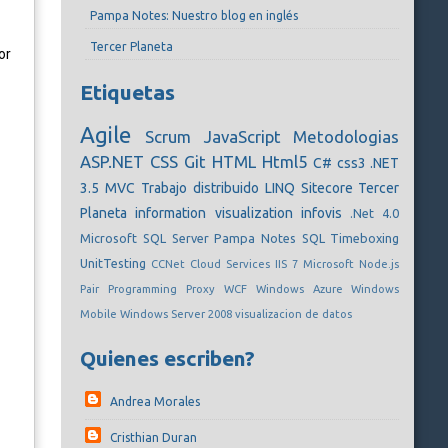
Pampa Notes: Nuestro blog en inglés
Tercer Planeta
or
Etiquetas
Agile
Scrum
JavaScript
Metodologias
ASP.NET
CSS
Git
HTML
Html5
C#
css3
.NET
3.5
MVC
Trabajo distribuido
LINQ
Sitecore
Tercer
Planeta
information visualization
infovis
.Net 4.0
Microsoft SQL Server
Pampa Notes
SQL
Timeboxing
UnitTesting
CCNet
Cloud Services
IIS 7
Microsoft
Node.js
Pair Programming
Proxy
WCF
Windows Azure
Windows
Mobile
Windows Server 2008
visualizacion de datos
Quienes escriben?
Andrea Morales
Cristhian Duran