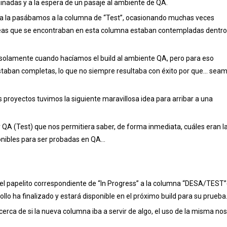
inadas y a la espera de un pasaje al ambiente de QA.
a la pasábamos a la columna de “Test”, ocasionando muchas veces
reas que se encontraban en esta columna estaban contempladas dentro
 solamente cuando hacíamos el build al ambiente QA, pero para eso
aban completas, lo que no siempre resultaba con éxito por que… sea
 proyectos tuvimos la siguiente maravillosa idea para arribar a una
QA (Test) que nos permitiera saber, de forma inmediata, cuáles eran l
onibles para ser probadas en QA…
el papelito correspondiente de “In Progress” a la columna “DESA/TEST”
lo ha finalizado y estará disponible en el próximo build para su prueba
erca de si la nueva columna iba a servir de algo, el uso de la misma nos