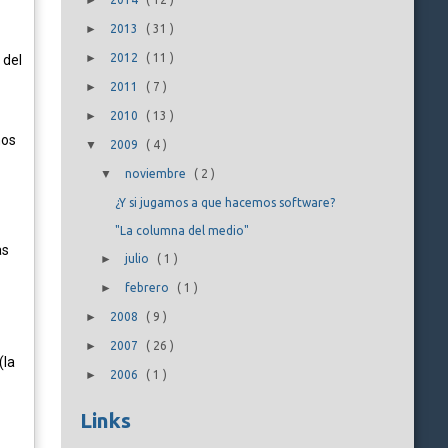
►
►
2013
(
31
)
►
2012
(
11
)
 del
►
2011
(
7
)
►
2010
(
13
)
mos
▼
2009
(
4
)
▼
noviembre
(
2
)
¿Y si jugamos a que hacemos software?
"La columna del medio"
as
►
julio
(
1
)
►
febrero
(
1
)
►
2008
(
9
)
►
2007
(
26
)
(la
►
2006
(
1
)
.
Links