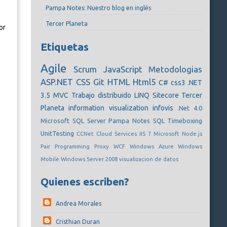
Pampa Notes: Nuestro blog en inglés
Tercer Planeta
or
Etiquetas
Agile
Scrum
JavaScript
Metodologias
ASP.NET
CSS
Git
HTML
Html5
C#
css3
.NET
3.5
MVC
Trabajo distribuido
LINQ
Sitecore
Tercer
Planeta
information visualization
infovis
.Net 4.0
Microsoft SQL Server
Pampa Notes
SQL
Timeboxing
UnitTesting
CCNet
Cloud Services
IIS 7
Microsoft
Node.js
Pair Programming
Proxy
WCF
Windows Azure
Windows
Mobile
Windows Server 2008
visualizacion de datos
Quienes escriben?
Andrea Morales
Cristhian Duran