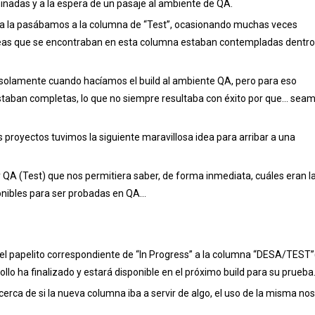
inadas y a la espera de un pasaje al ambiente de QA.
a la pasábamos a la columna de “Test”, ocasionando muchas veces
reas que se encontraban en esta columna estaban contempladas dentro
 solamente cuando hacíamos el build al ambiente QA, pero para eso
aban completas, lo que no siempre resultaba con éxito por que… sea
 proyectos tuvimos la siguiente maravillosa idea para arribar a una
QA (Test) que nos permitiera saber, de forma inmediata, cuáles eran l
onibles para ser probadas en QA…
el papelito correspondiente de “In Progress” a la columna “DESA/TEST”
lo ha finalizado y estará disponible en el próximo build para su prueba
erca de si la nueva columna iba a servir de algo, el uso de la misma nos