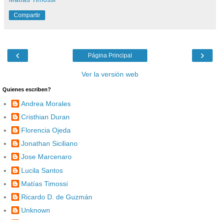
Compartir
‹
›
Página Principal
Ver la versión web
Quienes escriben?
Andrea Morales
Cristhian Duran
Florencia Ojeda
Jonathan Siciliano
Jose Marcenaro
Lucila Santos
Matías Timossi
Ricardo D. de Guzmán
Unknown