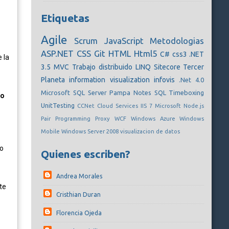
Etiquetas
Agile
Scrum
JavaScript
Metodologias
ASP.NET
CSS
Git
HTML
Html5
C#
css3
.NET
e la
3.5
MVC
Trabajo distribuido
LINQ
Sitecore
Tercer
Planeta
information visualization
infovis
.Net 4.0
Microsoft SQL Server
Pampa Notes
SQL
Timeboxing
 o
UnitTesting
CCNet
Cloud Services
IIS 7
Microsoft
Node.js
Pair Programming
Proxy
WCF
Windows Azure
Windows
Mobile
Windows Server 2008
visualizacion de datos
go
Quienes escriben?
Andrea Morales
te
Cristhian Duran
Florencia Ojeda