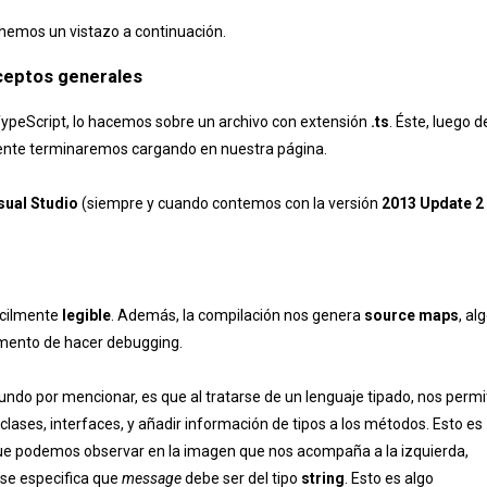
hemos un vistazo a continuación.
eptos generales
TypeScript, lo hacemos sobre un archivo con extensión
.ts
. Éste, luego d
lmente terminaremos cargando en nuestra página.
sual Studio
(siempre y cuando contemos con la versión
2013 Update 2
ácilmente
legible
. Además, la compilación nos genera
source maps
, al
omento de hacer debugging.
undo por mencionar, es que al tratarse de un lenguaje tipado, nos permi
 clases, interfaces, y añadir información de tipos a los métodos. Esto es
ue podemos observar en la imagen que nos acompaña a la izquierda,
se especifica que
message
debe ser del tipo
string
. Esto es algo