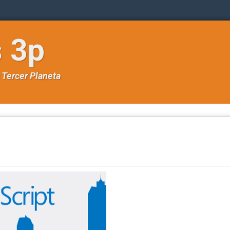
s 3p
e
Tercer Planeta