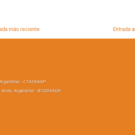
ada más reciente
Entrada a
., Argentina - C1426AAP
os Aires, Argentina - B1804AGH