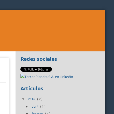
Redes sociales
Artículos
▼
2016
(
2
)
►
abril
(
1
)
febrero
(
1
)