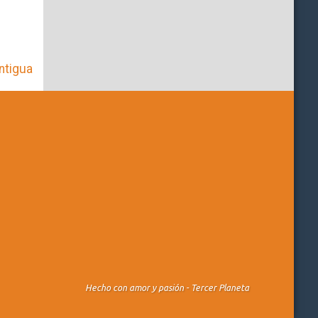
ntigua
Hecho con amor y pasión -
Tercer Planeta