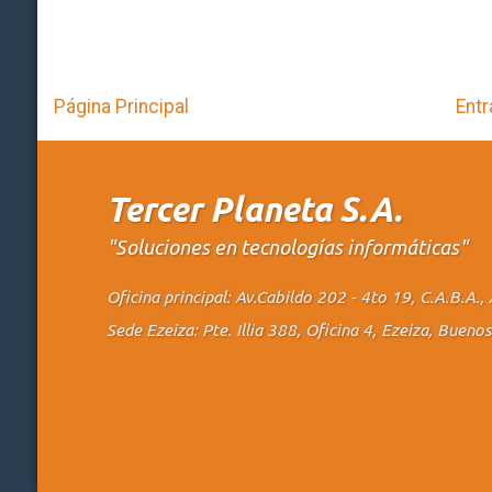
Página Principal
Entr
Tercer Planeta S.A.
"Soluciones en tecnologías informáticas"
Oficina principal: Av.Cabildo 202 - 4to 19, C.A.B.A
Sede Ezeiza: Pte. Illia 388, Oficina 4, Ezeiza, Buen