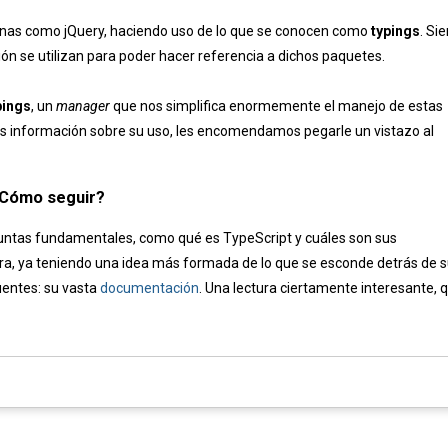
rnas como jQuery, haciendo uso de lo que se conocen como
typings
. Si
ción se utilizan para poder hacer referencia a dichos paquetes.
pings
, un
manager
que nos simplifica enormemente el manejo de estas
ás información sobre su uso, les encomendamos pegarle un vistazo al
Cómo seguir?
untas fundamentales, como qué es TypeScript y cuáles son sus
hora, ya teniendo una idea más formada de lo que se esconde detrás de 
fuentes: su vasta
documentación
. Una lectura ciertamente interesante, 