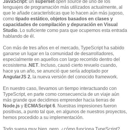
JavaScript
: un
superset
open source
de uno de los
lenguajes de programación más utilizados actualmente, al
que le añade características que lo hacen aún más jugoso,
como
tipado estático, objetos basados en clases y
capacidades de compilación y depuración en Visual
Studio
. Lo suficiente como para que ocupemos esta entrada
hablando de él.
Con más de tres años en el mercado, TypeScript ha sabido
ganarse un lugar en la comunidad de desarrolladores,
especialmente en aquellos con largo recorrido dentro del
ecosistema
.NET
. Incluso, causó cierto revuelo cuando,
hace ya un año, se anunció que sería adoptado por
AngularJS 2
, la nueva versión del conocido framework.
En nuestro caso, llevamos un tiempo interactuando con
TypeScript, en parte como consecuencia de un viaje aún
más grande que decidimos emprender hacia tierras de
Node.js
y
ECMAScript 6
. Nuestras impresiones fueron
positivas, a punto tal que, en algunos de nuestros proyectos,
hemos procedido a su implementación.
Todo suena muy bien, pero, ¿cómo funciona TypeScript?