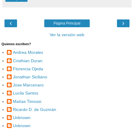
‹
›
Página Principal
Ver la versión web
Quienes escriben?
Andrea Morales
Cristhian Duran
Florencia Ojeda
Jonathan Siciliano
Jose Marcenaro
Lucila Santos
Matías Timossi
Ricardo D. de Guzmán
Unknown
Unknown