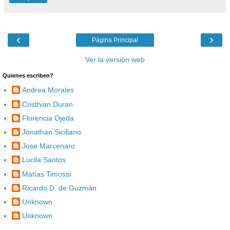
‹
›
Página Principal
Ver la versión web
Quienes escriben?
Andrea Morales
Cristhian Duran
Florencia Ojeda
Jonathan Siciliano
Jose Marcenaro
Lucila Santos
Matías Timossi
Ricardo D. de Guzmán
Unknown
Unknown