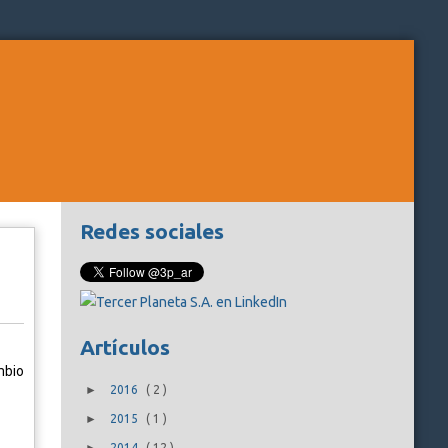
Redes sociales
Artículos
mbio
►
2016
(
2
)
►
2015
(
1
)
2014
(
12
)