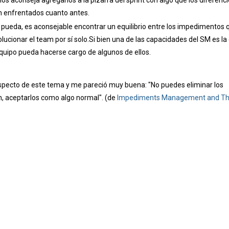
s aconseja agregarlos a la pizarra del sprint con algo que los diferenci
an enfrentados cuanto antes.
e pueda, es aconsejable encontrar un equilibrio entre los impedimentos 
ucionar el team por sí solo.Si bien una de las capacidades del SM es la
equipo pueda hacerse cargo de algunos de ellos.
especto de este tema y me pareció muy buena: "No puedes eliminar los
, aceptarlos como algo normal". (de
Impediments Management and T