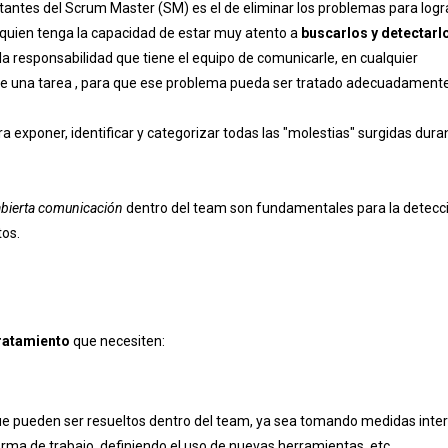
tantes del Scrum Master (SM) es el de eliminar los problemas para logra
 quien tenga la capacidad de estar muy atento a
buscarlos y detectarl
 la responsabilidad que tiene el equipo de comunicarle, en cualquier
ase una tarea , para que ese problema pueda ser tratado adecuadamente
exponer, identificar y categorizar todas las "molestias" surgidas dura
abierta comunicación
dentro del team son fundamentales para la detecc
tos.
ratamiento
que necesiten:
que pueden ser resueltos dentro del team, ya sea tomando medidas inte
orma de trabajo, definiendo el uso de nuevas herramientas, etc.