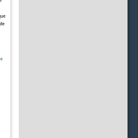
e
que
 de
he