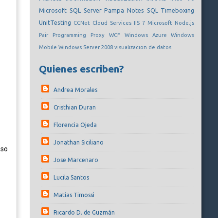
Microsoft SQL Server
Pampa Notes
SQL
Timeboxing
UnitTesting
CCNet
Cloud Services
IIS 7
Microsoft
Node.js
Pair Programming
Proxy
WCF
Windows Azure
Windows
Mobile
Windows Server 2008
visualizacion de datos
Quienes escriben?
Andrea Morales
Cristhian Duran
Florencia Ojeda
Jonathan Siciliano
aso
Jose Marcenaro
Lucila Santos
Matías Timossi
Ricardo D. de Guzmán