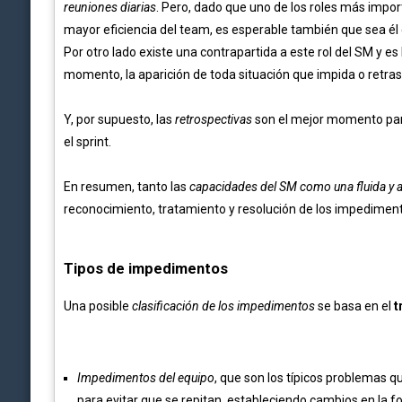
reuniones diarias
. Pero, dado que uno de los roles más impor
mayor eficiencia del team, es esperable también que sea él
Por otro lado existe una contrapartida a este rol del SM y es
momento, la aparición de toda situación que impida o retr
Y, por supuesto, las
retrospectivas
son el mejor momento para 
el sprint.
En resumen, tanto las
capacidades del SM como una fluida y 
reconocimiento, tratamiento y resolución de los impedimen
Tipos de impedimentos
Una posible
clasificación de los impedimentos
se basa en el
t
Impedimentos del equipo
, que son los típicos problemas 
para evitar que se repitan, estableciendo cambios en la f