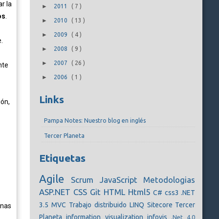
r la
►
2011
(
7
)
os
.
►
2010
(
13
)
►
2009
(
4
)
.
►
2008
(
9
)
►
2007
(
26
)
nte
►
2006
(
1
)
Links
ión,
Pampa Notes: Nuestro blog en inglés
Tercer Planeta
Etiquetas
Agile
Scrum
JavaScript
Metodologias
ASP.NET
CSS
Git
HTML
Html5
C#
css3
.NET
3.5
MVC
Trabajo distribuido
LINQ
Sitecore
Tercer
rnas
Planeta
information visualization
infovis
.Net 4.0