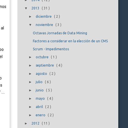
►
 nos
▼
2013
(
31
)
►
diciembre
(
2
)
▼
noviembre
(
3
)
 al
Octavas Jornadas de Data Mining
Factores a considerar en la elección de un CMS
ipo
Scrum - Impedimentos
el
►
octubre
(
1
)
►
septiembre
(
4
)
►
agosto
(
2
)
o
►
julio
(
6
)
os
►
junio
(
5
)
...
►
mayo
(
4
)
►
abril
(
2
)
►
enero
(
2
)
►
2012
(
11
)