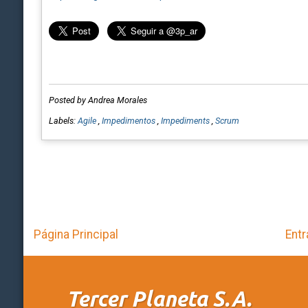
Posted by Andrea Morales
Labels:
Agile
,
Impedimentos
,
Impediments
,
Scrum
Página Principal
Entr
Tercer Planeta S.A.