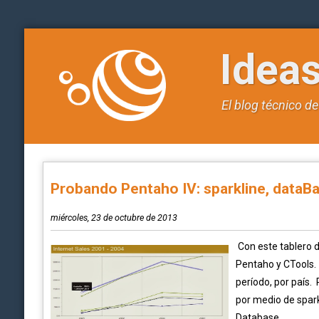
Idea
El blog técnico d
Probando Pentaho IV: sparkline, dataBar
miércoles, 23 de octubre de 2013
Con este tablero
Pentaho y CTools. 
período, por país.
por medio de spar
Database...