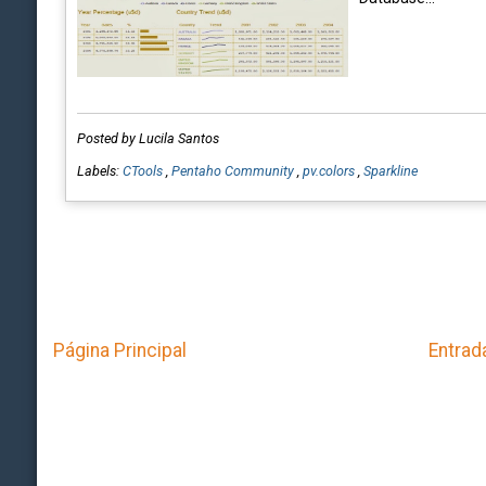
Posted by Lucila Santos
Labels:
CTools
,
Pentaho Community
,
pv.colors
,
Sparkline
Página Principal
Entrad