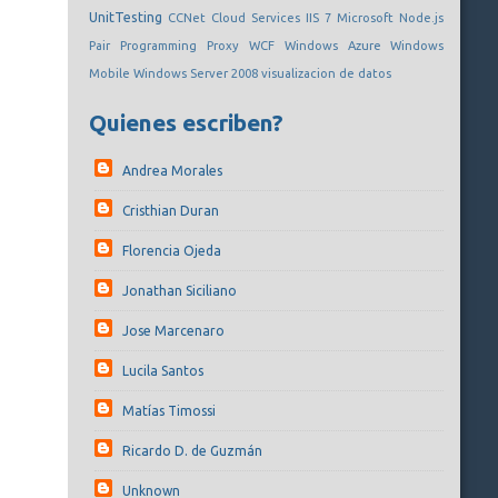
UnitTesting
CCNet
Cloud Services
IIS 7
Microsoft
Node.js
Pair Programming
Proxy
WCF
Windows Azure
Windows
Mobile
Windows Server 2008
visualizacion de datos
Quienes escriben?
Andrea Morales
Cristhian Duran
Florencia Ojeda
Jonathan Siciliano
Jose Marcenaro
Lucila Santos
Matías Timossi
Ricardo D. de Guzmán
Unknown