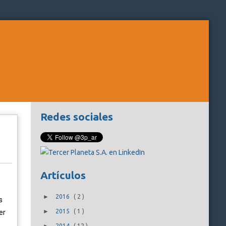
Redes sociales
Artículos
►
2016
(
2
)
s
►
2015
(
1
)
er
2014
(
12
)