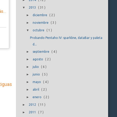
►
▼
2013
(
31
)
s...
►
diciembre
(
2
)
►
noviembre
(
3
)
▼
octubre
(
1
)
Probando Pentaho IV: sparkline, dataBar y paleta
d...
►
septiembre
(
4
)
►
agosto
(
2
)
►
julio
(
6
)
►
junio
(
5
)
►
mayo
(
4
)
tiguas
►
abril
(
2
)
►
enero
(
2
)
►
2012
(
11
)
►
2011
(
7
)