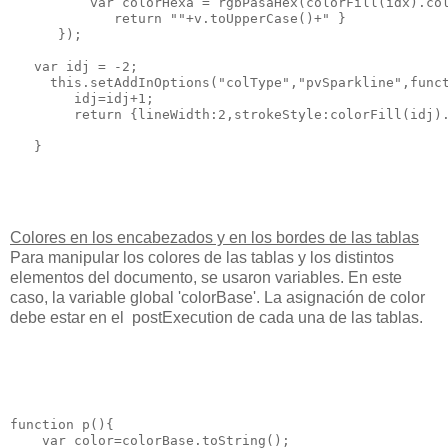
          var colorHexa = rgbPasaHex(colorFill(idx).col
             return "
"+v.toUpperCase()+"
 }

      });

   var idj = -2;

     this.setAddInOptions("colType","pvSparkline",funct
        idj=idj+1;

        return {lineWidth:2,strokeStyle:colorFill(idj).
Colores en los encabezados y en los bordes de las tablas
Para manipular los colores de las tablas y los distintos
elementos del documento, se usaron variables.
En este
caso, la variable global 'colorBase'. La asignación de color
debe estar en el
postExecution de cada una de las tablas.
function p(){

    var color=colorBase.toString();
