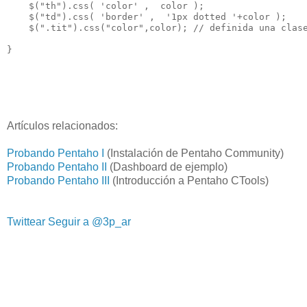
    $("th").css( 'color' ,  color );

    $("td").css( 'border' ,  '1px dotted '+color );

    $(".tit").css("color",color); // definida una clase
Artículos relacionados:
Probando Pentaho I
(Instalación de Pentaho Community)
Probando Pentaho II
(Dashboard de ejemplo)
Probando Pentaho III
(Introducción a Pentaho CTools)
Twittear
Seguir a @3p_ar