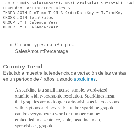
100 * SUM(S.SalesAmount)/ MAX(TotalSales.SumTotal)  Sal
FROM dbo.FactInternetSales S

INNER JOIN DimTime T ON S.OrderDateKey = T.TimeKey

CROSS JOIN TotalSales

GROUP BY T.CalendarYear

ColumnTypes: dataBar para
SalesAmountPercentage
Country Trend
Esta tabla muestra la tendencia de variación de las ventas
en un periodo de 4 años, usando
sparklines
.
A sparkline is a small intense, simple, word-sized
graphic with typographic resolution. Sparklines mean
that graphics are no longer cartoonish special occasions
with captions and boxes, but rather sparkline graphic
can be everywhere a word or number can be:
embedded in a sentence, table, headline, map,
spreadsheet, graphic