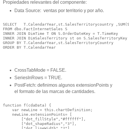
Propiedades relevantes del componente:
Data Source: ventas por territorio y por año.
SELECT   T.CalendarYear,st.SalesTerritorycountry ,SUM(S
FROM dbo.FactInternetSales S

INNER JOIN DimTime T ON S.OrderDateKey = T.TimeKey

INNER JOIN DimSalesTerritory st on S.SalesTerritoryKey 
GROUP BY T.CalendarYear,st.SalesTerritoryCountry

CrossTabMode = FALSE.
SeriesInRows = TRUE.
PostFetch: definimos algunos extensionPoints y
el formato de las marcas de cantidades.
function f(cdaData) {

    var newLine = this.chartDefinition;

    newLine.extensionPoints= [

        ["dot_fillStyle","#ffffff"],

        ["dot_shapeRadius","3"],

        ["dot_lineWidth","2"],
