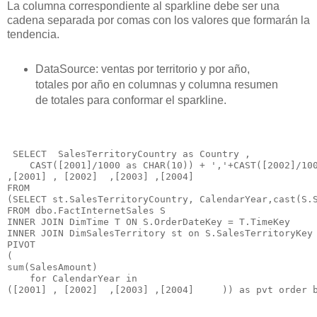
La columna correspondiente al sparkline debe ser una
cadena separada por comas
con los valores que formarán la
tendencia.
DataSource: ventas por territorio y por año,
totales por año en columnas y columna resumen
de totales para conformar el sparkline.
 SELECT  SalesTerritoryCountry as Country ,

    CAST([2001]/1000 as CHAR(10)) + ','+CAST([2002]/100
,[2001] , [2002]  ,[2003] ,[2004] 

FROM 

(SELECT st.SalesTerritoryCountry, CalendarYear,cast(S.S
FROM dbo.FactInternetSales S

INNER JOIN DimTime T ON S.OrderDateKey = T.TimeKey

INNER JOIN DimSalesTerritory st on S.SalesTerritoryKey 
PIVOT

(

sum(SalesAmount)   

    for CalendarYear in 
