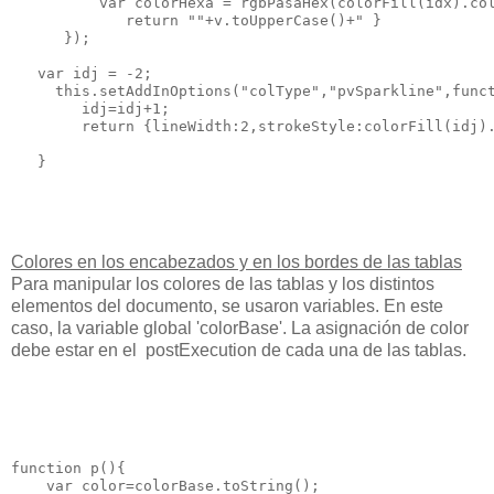
          var colorHexa = rgbPasaHex(colorFill(idx).col
             return "
"+v.toUpperCase()+"
 }

      });

   var idj = -2;

     this.setAddInOptions("colType","pvSparkline",funct
        idj=idj+1;

        return {lineWidth:2,strokeStyle:colorFill(idj).
Colores en los encabezados y en los bordes de las tablas
Para manipular los colores de las tablas y los distintos
elementos del documento, se usaron variables.
En este
caso, la variable global 'colorBase'. La asignación de color
debe estar en el
postExecution de cada una de las tablas.
function p(){

    var color=colorBase.toString();
