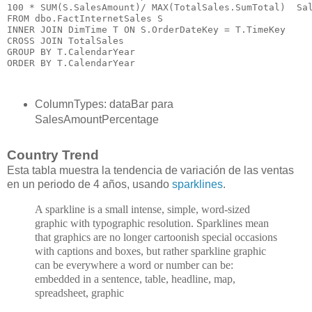
100 * SUM(S.SalesAmount)/ MAX(TotalSales.SumTotal)  Sal
FROM dbo.FactInternetSales S

INNER JOIN DimTime T ON S.OrderDateKey = T.TimeKey

CROSS JOIN TotalSales

GROUP BY T.CalendarYear

ColumnTypes: dataBar para
SalesAmountPercentage
Country Trend
Esta tabla muestra la tendencia de variación de las ventas
en un periodo de 4 años, usando
sparklines
.
A sparkline is a small intense, simple, word-sized
graphic with typographic resolution. Sparklines mean
that graphics are no longer cartoonish special occasions
with captions and boxes, but rather sparkline graphic
can be everywhere a word or number can be:
embedded in a sentence, table, headline, map,
spreadsheet, graphic