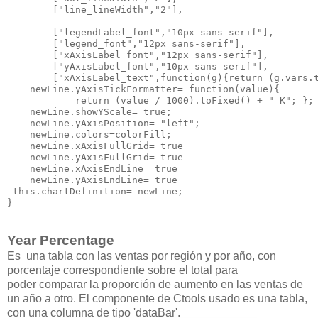
        ["line_lineWidth","2"],

        ["legendLabel_font","10px sans-serif"], 

        ["legend_font","12px sans-serif"],

        ["xAxisLabel_font","12px sans-serif"],

        ["yAxisLabel_font","10px sans-serif"],

        ["xAxisLabel_text",function(g){return (g.vars.t
    newLine.yAxisTickFormatter= function(value){

            return (value / 1000).toFixed() + " K"; };

    newLine.showYScale= true;

    newLine.yAxisPosition= "left";

    newLine.colors=colorFill;

    newLine.xAxisFullGrid= true 

    newLine.yAxisFullGrid= true 

    newLine.xAxisEndLine= true 

    newLine.yAxisEndLine= true  

 this.chartDefinition= newLine;

Year Percentage
Es una tabla con las ventas por región y por año, con
porcentaje correspondiente sobre el total para
poder
comparar la proporción de aumento en las ventas de
un año a otro. El componente de Ctools usado es una tabla,
con una columna de tipo 'dataBar'.