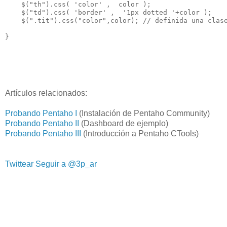
    $("th").css( 'color' ,  color );

    $("td").css( 'border' ,  '1px dotted '+color );

    $(".tit").css("color",color); // definida una clase
Artículos relacionados:
Probando Pentaho I
(Instalación de Pentaho Community)
Probando Pentaho II
(Dashboard de ejemplo)
Probando Pentaho III
(Introducción a Pentaho CTools)
Twittear
Seguir a @3p_ar