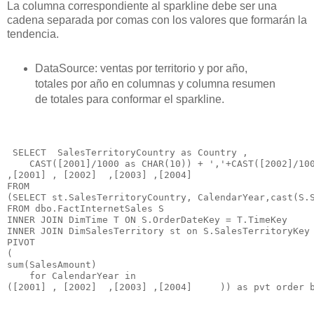
La columna correspondiente al sparkline debe ser una
cadena separada por comas
con los valores que formarán la
tendencia.
DataSource: ventas por territorio y por año,
totales por año en columnas y columna resumen
de totales para conformar el sparkline.
 SELECT  SalesTerritoryCountry as Country ,

    CAST([2001]/1000 as CHAR(10)) + ','+CAST([2002]/100
,[2001] , [2002]  ,[2003] ,[2004] 

FROM 

(SELECT st.SalesTerritoryCountry, CalendarYear,cast(S.S
FROM dbo.FactInternetSales S

INNER JOIN DimTime T ON S.OrderDateKey = T.TimeKey

INNER JOIN DimSalesTerritory st on S.SalesTerritoryKey 
PIVOT

(

sum(SalesAmount)   

    for CalendarYear in 
