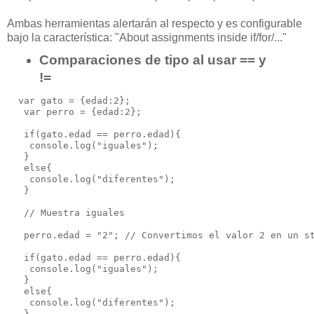
Ambas herramientas alertarán al respecto y es configurable
bajo la característica: "
About assignments inside if/for/..."
Comparaciones de tipo al usar == y
!=
  var gato = {edad:2};

   var perro = {edad:2};

   if(gato.edad == perro.edad){

    console.log("iguales");

   }

   else{

    console.log("diferentes");

   }

   // Muestra iguales

   perro.edad = "2"; // Convertimos el valor 2 en un st
   if(gato.edad == perro.edad){

    console.log("iguales");

   }

   else{

    console.log("diferentes");

   }
