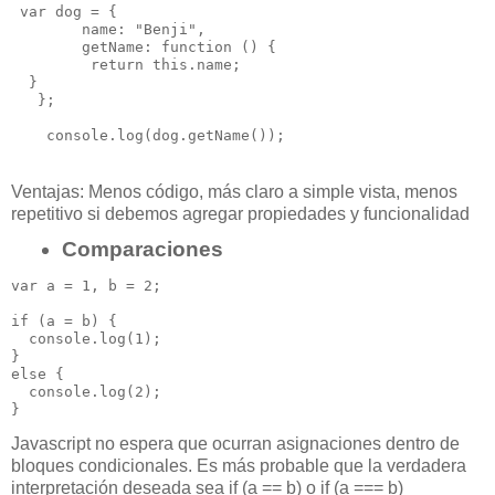
 var dog = {

        name: "Benji",

        getName: function () {

         return this.name;

  }

   };

Ventajas:
Menos código, m
ás claro a simple vista, m
enos
repetitivo si debemos agregar
propiedades y funcionalidad
Comparaciones
var a = 1, b = 2;

if (a = b) { 

  console.log(1);

} 

else { 

  console.log(2);

Javascript no espera que ocurran asignaciones dentro de
bloques condicionales. Es más probable
que la verdadera
interpretación deseada sea if (a == b) o if (a === b)