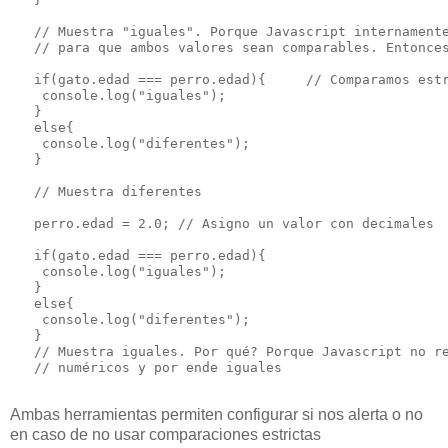
   // Muestra "iguales". Porque Javascript internamente
   // para que ambos valores sean comparables. Entonces
   if(gato.edad === perro.edad){     // Comparamos estr
    console.log("iguales");

   }

   else{

    console.log("diferentes");

   }

   // Muestra diferentes

   perro.edad = 2.0; // Asigno un valor con decimales

   if(gato.edad === perro.edad){

    console.log("iguales");

   }

   else{

    console.log("diferentes");

   }

   // Muestra iguales. Por qué? Porque Javascript no re
   // numéricos y por ende iguales

Ambas herramientas permiten configurar si nos alerta o no
en caso de no usar comparaciones estrictas