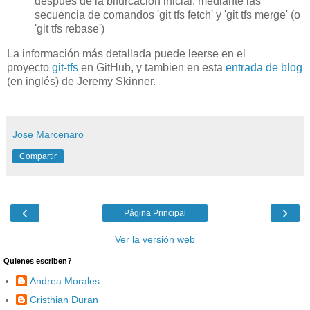
despues de la bifurcacion inicial, mediante las
secuencia de comandos 'git tfs fetch' y 'git tfs merge' (o
'git tfs rebase')
La información más detallada puede leerse en el
proyecto
git-tfs
en GitHub, y tambien en esta
entrada de blog
(en inglés) de Jeremy Skinner.
Jose Marcenaro
Compartir
‹
›
Página Principal
Ver la versión web
Quienes escriben?
Andrea Morales
Cristhian Duran