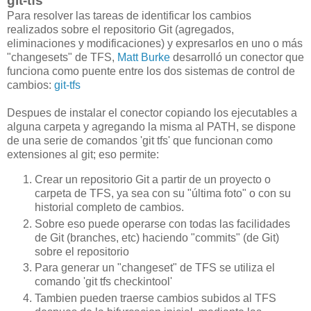
git-tfs
Para resolver las tareas de identificar los cambios
realizados sobre el repositorio Git (agregados,
eliminaciones y modificaciones) y expresarlos en uno o más
"changesets" de TFS,
Matt Burke
desarrolló un conector que
funciona como puente entre los dos sistemas de control de
cambios:
git-tfs
Despues de instalar el conector copiando los ejecutables a
alguna carpeta y agregando la misma al PATH, se dispone
de una serie de comandos 'git tfs' que funcionan como
extensiones al git; eso permite:
Crear un repositorio Git a partir de un proyecto o
carpeta de TFS, ya sea con su "última foto" o con su
historial completo de cambios.
Sobre eso puede operarse con todas las facilidades
de Git (branches, etc) haciendo "commits" (de Git)
sobre el repositorio
Para generar un "changeset" de TFS se utiliza el
comando 'git tfs checkintool'
Tambien pueden traerse cambios subidos al TFS