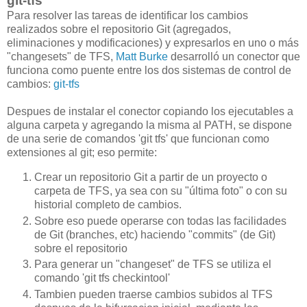
git-tfs
Para resolver las tareas de identificar los cambios
realizados sobre el repositorio Git (agregados,
eliminaciones y modificaciones) y expresarlos en uno o más
"changesets" de TFS,
Matt Burke
desarrolló un conector que
funciona como puente entre los dos sistemas de control de
cambios:
git-tfs
Despues de instalar el conector copiando los ejecutables a
alguna carpeta y agregando la misma al PATH, se dispone
de una serie de comandos 'git tfs' que funcionan como
extensiones al git; eso permite:
Crear un repositorio Git a partir de un proyecto o
carpeta de TFS, ya sea con su "última foto" o con su
historial completo de cambios.
Sobre eso puede operarse con todas las facilidades
de Git (branches, etc) haciendo "commits" (de Git)
sobre el repositorio
Para generar un "changeset" de TFS se utiliza el
comando 'git tfs checkintool'
Tambien pueden traerse cambios subidos al TFS