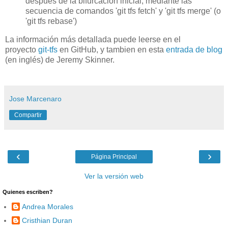
despues de la bifurcacion inicial, mediante las
secuencia de comandos 'git tfs fetch' y 'git tfs merge' (o
'git tfs rebase')
La información más detallada puede leerse en el
proyecto
git-tfs
en GitHub, y tambien en esta
entrada de blog
(en inglés) de Jeremy Skinner.
Jose Marcenaro
Compartir
‹
›
Página Principal
Ver la versión web
Quienes escriben?
Andrea Morales
Cristhian Duran