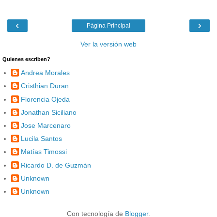
‹
›
Página Principal
Ver la versión web
Quienes escriben?
Andrea Morales
Cristhian Duran
Florencia Ojeda
Jonathan Siciliano
Jose Marcenaro
Lucila Santos
Matías Timossi
Ricardo D. de Guzmán
Unknown
Unknown
Con tecnología de
Blogger
.