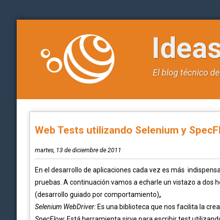
Idea
El blog técnico d
Web Tests utilizando Selenium y SpecF
martes, 13 de diciembre de 2011
En el desarrollo de aplicaciones cada vez es más indispen
pruebas. A continuación vamos a echarle un vistazo a dos h
(desarrollo guiado por comportamiento)
,
Selenium WebDriver:
Es una biblioteca que nos facilita la cr
SpecFlow
: Está herramienta sirve para escribir test utilizand