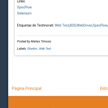
Links:
SpecFlow
Selenium
Etiquetas de Technorati:
Web Test
,
BDD
,
WebDriver
,
SpecFlow
,
Posted by Matías Timossi
Labels:
Gherkin
,
Web Test
Página Principal
Entr