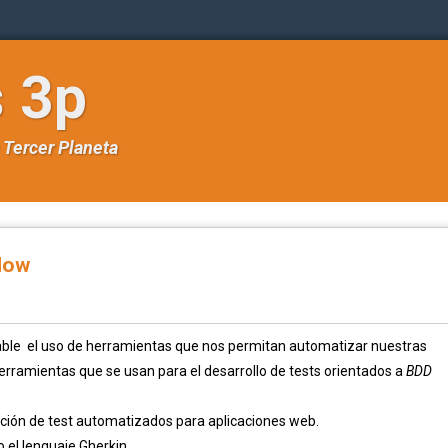
s 3p
e
Tercer Planeta
low
sable el uso de herramientas que nos permitan automatizar nuestras
erramientas que se usan para el desarrollo de tests orientados a
BDD
eación de test automatizados para aplicaciones web.
o el lenguaje Gherkin.