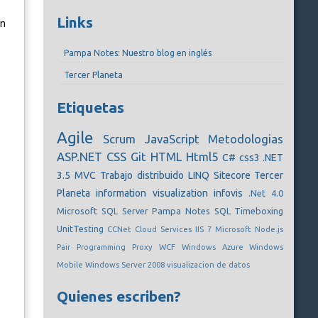
Links
án
Pampa Notes: Nuestro blog en inglés
Tercer Planeta
Etiquetas
Agile
Scrum
JavaScript
Metodologias
ASP.NET
CSS
Git
HTML
Html5
C#
css3
.NET
3.5
MVC
Trabajo distribuido
LINQ
Sitecore
Tercer
Planeta
information visualization
infovis
.Net 4.0
Microsoft SQL Server
Pampa Notes
SQL
Timeboxing
UnitTesting
CCNet
Cloud Services
IIS 7
Microsoft
Node.js
Pair Programming
Proxy
WCF
Windows Azure
Windows
Mobile
Windows Server 2008
visualizacion de datos
Quienes escriben?