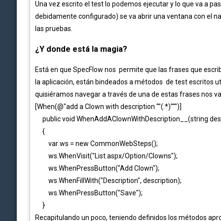
Una vez escrito el test lo podemos ejecutar y lo que va a 
debidamente configurado) se va abrir una ventana con el 
las pruebas.
¿Y donde está la magia?
Está en que SpecFlow nos permite que las frases que escrib
la aplicación, están bindeados a métodos de test escritos u
quisiéramos navegar a través de una de estas frases nos va
[When(@"add a Clown with description ""(.*)""")]
public void WhenAddAClownWithDescription__(string desc
{
var ws = new CommonWebSteps();
ws.WhenVisit("List.aspx/Option/Clowns");
ws.WhenPressButton("Add Clown");
ws.WhenFillWith("Description", description);
ws.WhenPressButton("Save");
}
Recapitulando un poco, teniendo definidos los métodos apr