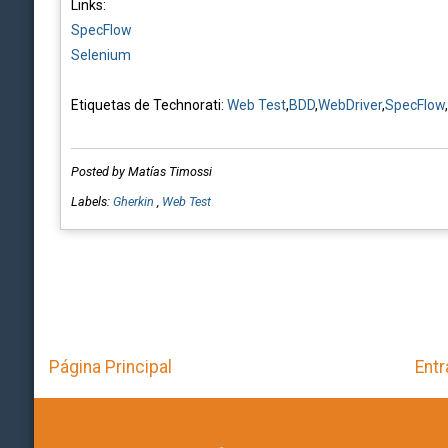
Links:
SpecFlow
Selenium
Etiquetas de Technorati:
Web Test
,
BDD
,
WebDriver
,
SpecFlow
,
Posted by Matías Timossi
Labels:
Gherkin
,
Web Test
Página Principal
Entr