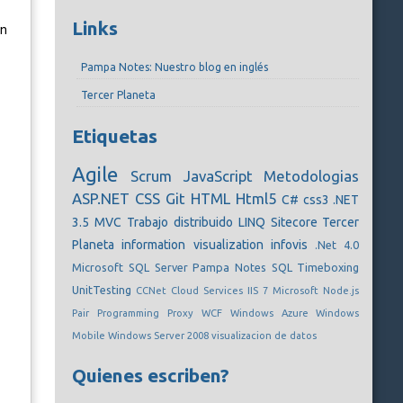
Links
án
Pampa Notes: Nuestro blog en inglés
Tercer Planeta
Etiquetas
Agile
Scrum
JavaScript
Metodologias
ASP.NET
CSS
Git
HTML
Html5
C#
css3
.NET
3.5
MVC
Trabajo distribuido
LINQ
Sitecore
Tercer
Planeta
information visualization
infovis
.Net 4.0
Microsoft SQL Server
Pampa Notes
SQL
Timeboxing
UnitTesting
CCNet
Cloud Services
IIS 7
Microsoft
Node.js
Pair Programming
Proxy
WCF
Windows Azure
Windows
Mobile
Windows Server 2008
visualizacion de datos
Quienes escriben?