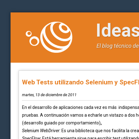
Idea
El blog técnico d
Web Tests utilizando Selenium y SpecF
martes, 13 de diciembre de 2011
En el desarrollo de aplicaciones cada vez es más indispen
pruebas. A continuación vamos a echarle un vistazo a dos h
(desarrollo guiado por comportamiento)
,
Selenium WebDriver:
Es una biblioteca que nos facilita la cr
SpecFlow
: Está herramienta sirve para escribir test utilizand