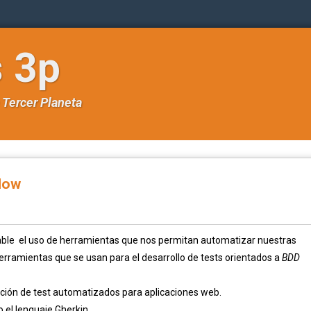
s 3p
e
Tercer Planeta
low
sable el uso de herramientas que nos permitan automatizar nuestras
erramientas que se usan para el desarrollo de tests orientados a
BDD
eación de test automatizados para aplicaciones web.
o el lenguaje Gherkin.