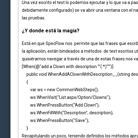
Una vez escrito el test lo podemos ejecutar y lo que va a 
debidamente configurado) se va abrir una ventana con el 
las pruebas.
¿Y donde está la magia?
Está en que SpecFlow nos permite que las frases que escrib
la aplicación, están bindeados a métodos de test escritos u
quisiéramos navegar a través de una de estas frases nos va
[When(@"add a Clown with description ""(.*)""")]
public void WhenAddAClownWithDescription__(string desc
{
var ws = new CommonWebSteps();
ws.WhenVisit("List.aspx/Option/Clowns");
ws.WhenPressButton("Add Clown");
ws.WhenFillWith("Description", description);
ws.WhenPressButton("Save");
}
Recapitulando un poco, teniendo definidos los métodos apr