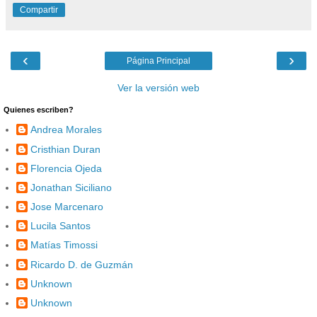
Compartir
‹
›
Página Principal
Ver la versión web
Quienes escriben?
Andrea Morales
Cristhian Duran
Florencia Ojeda
Jonathan Siciliano
Jose Marcenaro
Lucila Santos
Matías Timossi
Ricardo D. de Guzmán
Unknown
Unknown