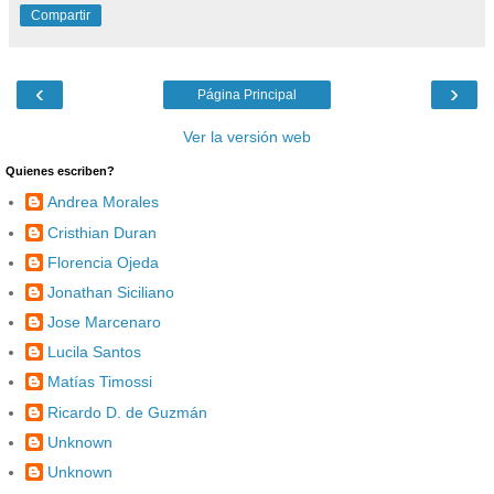
Compartir
‹
›
Página Principal
Ver la versión web
Quienes escriben?
Andrea Morales
Cristhian Duran
Florencia Ojeda
Jonathan Siciliano
Jose Marcenaro
Lucila Santos
Matías Timossi
Ricardo D. de Guzmán
Unknown
Unknown