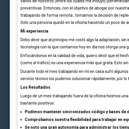
varios de nosotros (entre los cuales me incluyo) pertenecía
preventivas. Entonces, con el objetivo de abogar por nuestra
trabajando de forma remota , tomamos la decisión de reple
Sólo una persona quedó en la oficina haciendo un poco de au
Mi experiencia
Debo decir que al principio me costó algo la adaptación, si
tecnología con la que contamos hoy en día nos otorga una gran
Enfocándonos en la calidad de vida, quiero decir que el hec
(como el tráfico) es una experiencia más que grata. Esto si
Durante todo el mes trabajando en mí en casa sufrí algun
servicio técnico los pudimos solucionar rápidamente, por lo 
Los Resultados
Luego de un mes trabajando fuera de la oficina hicimos una
bastante positivos:
Pudimos mantener sincronizados código y bases de d
Comprobamos nuestra flexibilidad para trabajar en equ
Se notó una gran autonomía para administrar los tiem