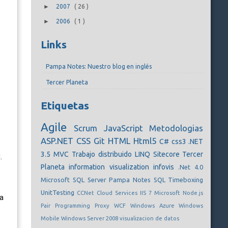
►
2007
(
26
)
►
2006
(
1
)
Links
Pampa Notes: Nuestro blog en inglés
Tercer Planeta
Etiquetas
Agile
Scrum
JavaScript
Metodologias
ASP.NET
CSS
Git
HTML
Html5
C#
css3
.NET
3.5
MVC
Trabajo distribuido
LINQ
Sitecore
Tercer
.
Planeta
information visualization
infovis
.Net 4.0
Microsoft SQL Server
Pampa Notes
SQL
Timeboxing
UnitTesting
CCNet
Cloud Services
IIS 7
Microsoft
Node.js
ra
Pair Programming
Proxy
WCF
Windows Azure
Windows
Mobile
Windows Server 2008
visualizacion de datos