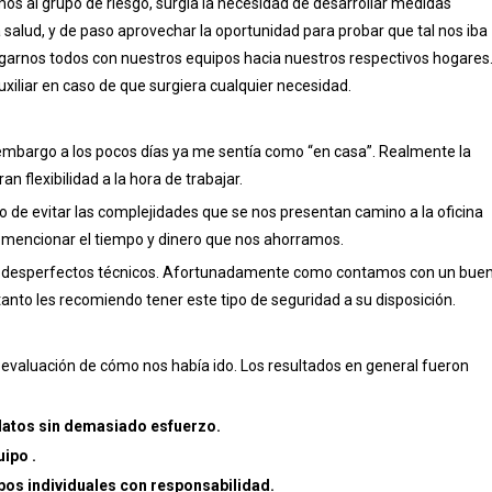
mos al grupo de riesgo, surgía la necesidad de desarrollar medidas
 salud, y de paso aprovechar la oportunidad para probar que tal nos iba
garnos todos con nuestros equipos hacia nuestros respectivos hogares
xiliar en caso de que surgiera cualquier necesidad.
n embargo a los pocos días ya me sentía como “en casa”. Realmente la
 flexibilidad a la hora de trabajar.
ho de evitar las complejidades que se nos presentan camino a la oficina
n mencionar el tiempo y dinero que nos ahorramos.
os desperfectos técnicos. Afortunadamente como contamos con un bue
tanto les recomiendo tener este tipo de seguridad a su disposición.
 evaluación de cómo nos había ido. Los resultados en general fueron
atos sin demasiado esfuerzo.
ipo .
pos individuales con responsabilidad.