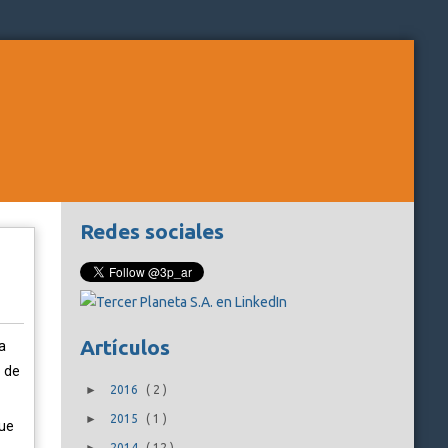
Redes sociales
Artículos
a
o de
►
2016
(
2
)
►
2015
(
1
)
que
2014
(
12
)