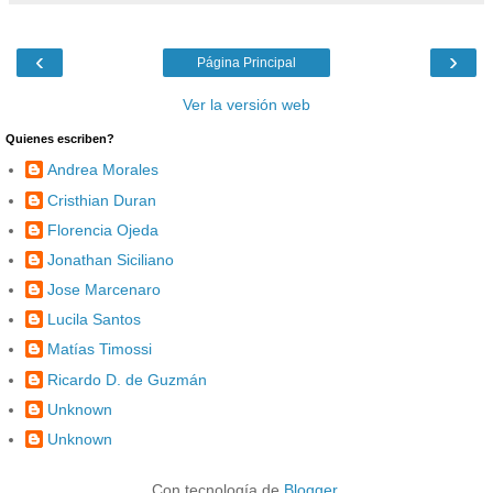
‹
›
Página Principal
Ver la versión web
Quienes escriben?
Andrea Morales
Cristhian Duran
Florencia Ojeda
Jonathan Siciliano
Jose Marcenaro
Lucila Santos
Matías Timossi
Ricardo D. de Guzmán
Unknown
Unknown
Con tecnología de
Blogger
.