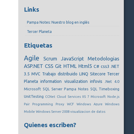
Links
Pampa Notes: Nuestro blog en inglés
Tercer Planeta
Etiquetas
Agile
Scrum
JavaScript
Metodologias
ASP.NET
CSS
Git
HTML
Html5
C#
css3
.NET
3.5
MVC
Trabajo distribuido
LINQ
Sitecore
Tercer
Planeta
information visualization
infovis
.Net 4.0
Microsoft SQL Server
Pampa Notes
SQL
Timeboxing
UnitTesting
CCNet
Cloud Services
IIS 7
Microsoft
Node.js
Pair Programming
Proxy
WCF
Windows Azure
Windows
Mobile
Windows Server 2008
visualizacion de datos
Quienes escriben?