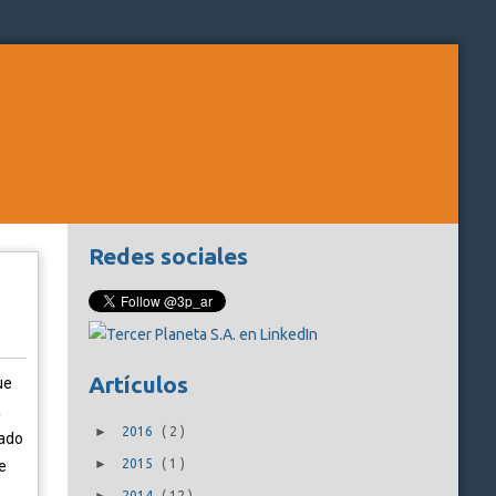
Redes sociales
Artículos
ue
a
►
2016
(
2
)
iado
►
2015
(
1
)
e
2014
(
12
)