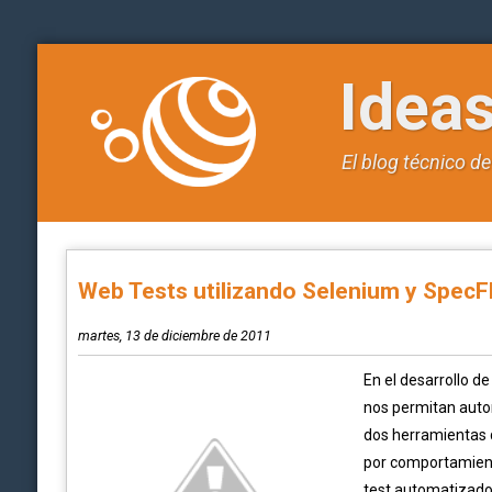
Idea
El blog técnico d
Web Tests utilizando Selenium y SpecF
martes, 13 de diciembre de 2011
En el desarrollo d
nos permitan auto
dos herramientas q
por comportamiento
test automatizados