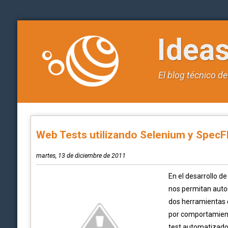
Idea
El blog técnico d
Web Tests utilizando Selenium y SpecF
martes, 13 de diciembre de 2011
En el desarrollo d
nos permitan auto
dos herramientas q
por comportamiento
test automatizados