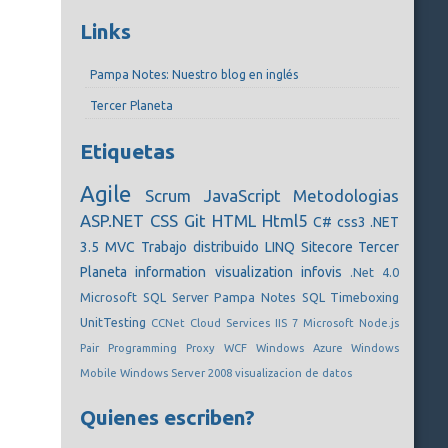
Links
Pampa Notes: Nuestro blog en inglés
Tercer Planeta
Etiquetas
Agile
Scrum
JavaScript
Metodologias
ASP.NET
CSS
Git
HTML
Html5
C#
css3
.NET
3.5
MVC
Trabajo distribuido
LINQ
Sitecore
Tercer
Planeta
information visualization
infovis
.Net 4.0
Microsoft SQL Server
Pampa Notes
SQL
Timeboxing
UnitTesting
CCNet
Cloud Services
IIS 7
Microsoft
Node.js
Pair Programming
Proxy
WCF
Windows Azure
Windows
Mobile
Windows Server 2008
visualizacion de datos
Quienes escriben?