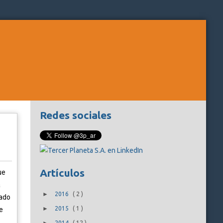
Redes sociales
Artículos
ue
a
►
2016
(
2
)
iado
►
2015
(
1
)
e
2014
(
12
)