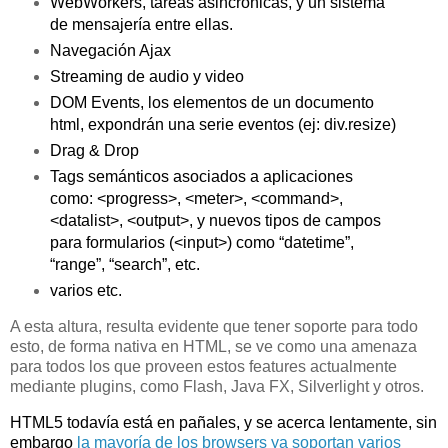
WebWorkers, tareas asincrónicas, y un sistema
de mensajería entre ellas.
Navegación Ajax
Streaming de audio y video
DOM Events, los elementos de un documento
html, expondrán una serie eventos (ej: div.resize)
Drag & Drop
Tags semánticos asociados a aplicaciones
como: <progress>, <meter>, <command>,
<datalist>, <output>, y nuevos tipos de campos
para formularios (<input>) como “datetime”,
“range”, “search”, etc.
varios etc.
A esta altura, resulta evidente que tener soporte para todo
esto, de forma nativa en HTML, se ve como una amenaza
para todos los que proveen estos features actualmente
mediante plugins, como Flash, Java FX, Silverlight y otros.
HTML5 todavía está en pañales, y se acerca lentamente, sin
embargo
la mayoría de los browsers ya soportan varios