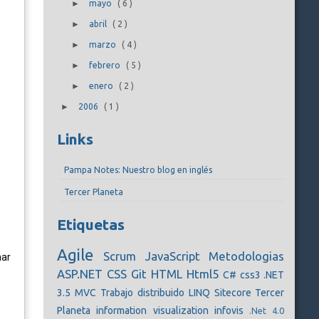
►
mayo
(
6
)
►
abril
(
2
)
►
marzo
(
4
)
►
febrero
(
5
)
►
enero
(
2
)
►
2006
(
1
)
Links
Pampa Notes: Nuestro blog en inglés
Tercer Planeta
Etiquetas
Agile
Scrum
JavaScript
Metodologias
nar
ASP.NET
CSS
Git
HTML
Html5
C#
css3
.NET
3.5
MVC
Trabajo distribuido
LINQ
Sitecore
Tercer
Planeta
information visualization
infovis
.Net 4.0