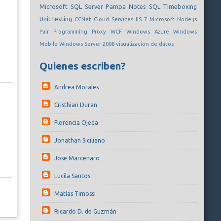
Microsoft SQL Server
Pampa Notes
SQL
Timeboxing
UnitTesting
CCNet
Cloud Services
IIS 7
Microsoft
Node.js
Pair Programming
Proxy
WCF
Windows Azure
Windows
Mobile
Windows Server 2008
visualizacion de datos
Quienes escriben?
Andrea Morales
Cristhian Duran
Florencia Ojeda
Jonathan Siciliano
Jose Marcenaro
Lucila Santos
Matías Timossi
Ricardo D. de Guzmán