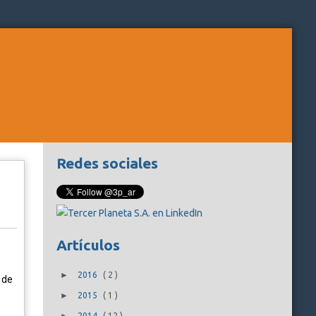
Redes sociales
Artículos
►
2016
(
2
)
 de
►
2015
(
1
)
2014
(
12
)