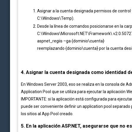
Asignar a la cuenta designada permisos de control
C:\Windows\Temp).
Desde la línea de comandos posicionarse en la car
C:\Windows\Microsoft.NET\Framework\ v2.0.50727) y
aspnet_regiis –ga {dominio\cuenta}
reemplazando {dominio\cuenta} por la cuenta desi
4. Asignar la cuenta designada como identidad 
En Windows Server 2003, eso se realiza en la consola de Admi
Application Pool que se utiliza para ejecutar la aplicación We
IMPORTANTE: si la aplicación está configurada para ejecutar 
puede ser conveniente definir un application pool separado p
los sitios al App Pool creado.
5. En la aplicación ASP.NET, asegurarse que no e