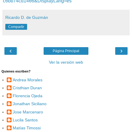
c6bb74cd1466&DisplayLang=es
Ricardo D. de Guzmán
Compartir
‹
›
Página Principal
Ver la versión web
Quienes escriben?
Andrea Morales
Cristhian Duran
Florencia Ojeda
Jonathan Siciliano
Jose Marcenaro
Lucila Santos
Matías Timossi