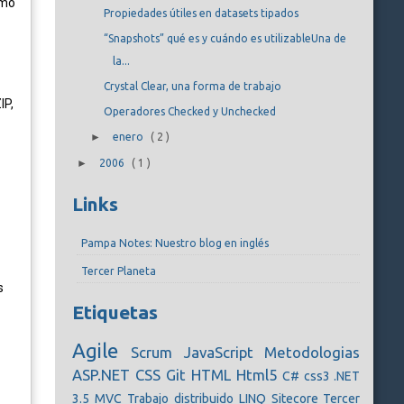
smo
Propiedades útiles en datasets tipados
“Snapshots” qué es y cuándo es utilizableUna de
la...
Crystal Clear, una forma de trabajo
IP,
Operadores Checked y Unchecked
►
enero
(
2
)
►
2006
(
1
)
Links
Pampa Notes: Nuestro blog en inglés
Tercer Planeta
s
Etiquetas
Agile
Scrum
JavaScript
Metodologias
ASP.NET
CSS
Git
HTML
Html5
C#
css3
.NET
3.5
MVC
Trabajo distribuido
LINQ
Sitecore
Tercer