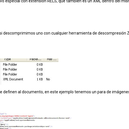
ivo especial con extensión RELS, que también es un XML dentro del mi
si descomprimimos uno con cualquier herramienta de descompresión Z
ue definen al documento, en este ejemplo tenemos un para de imágene