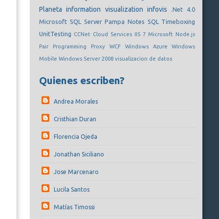
Planeta
information visualization
infovis
.Net 4.0
Microsoft SQL Server
Pampa Notes
SQL
Timeboxing
UnitTesting
CCNet
Cloud Services
IIS 7
Microsoft
Node.js
Pair Programming
Proxy
WCF
Windows Azure
Windows
Mobile
Windows Server 2008
visualizacion de datos
Quienes escriben?
Andrea Morales
Cristhian Duran
Florencia Ojeda
Jonathan Siciliano
Jose Marcenaro
Lucila Santos
Matías Timossi