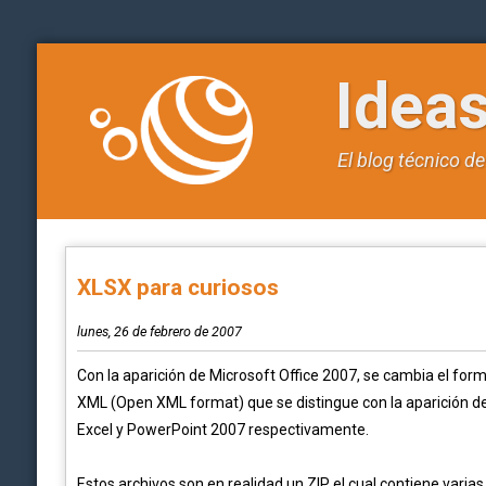
Idea
El blog técnico d
XLSX para curiosos
lunes, 26 de febrero de 2007
Con la aparición de Microsoft Office 2007, se cambia el for
XML (Open XML format) que se distingue con la aparición d
Excel y PowerPoint 2007 respectivamente.
Estos archivos son en realidad un ZIP el cual contiene vari