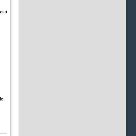
 esa
de