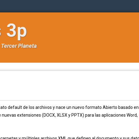
s 3p
e
Tercer Planeta
mato default de los archivos y nace un nuevo formato Abierto basado en
e nuevas extensiones (DOCX, XLSX y PPTX) para las aplicaciones Word,
as carpetas y múltiples archivos XML que definen al documento y sus dato