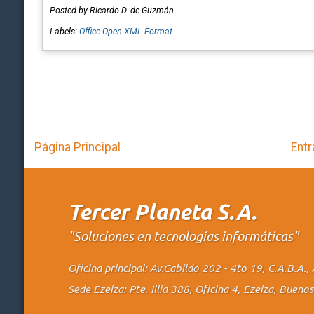
Posted by Ricardo D. de Guzmán
Labels:
Office Open XML Format
Página Principal
Entr
Tercer Planeta S.A.
"Soluciones en tecnologías informáticas"
Oficina principal: Av.Cabildo 202 - 4to 19, C.A.B.A
Sede Ezeiza: Pte. Illia 388, Oficina 4, Ezeiza, Buen