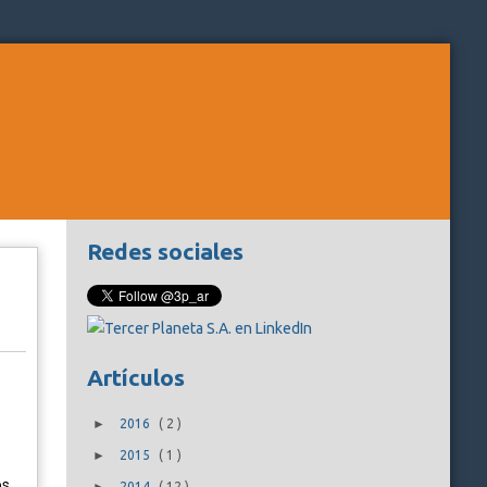
Redes sociales
Artículos
►
2016
(
2
)
►
2015
(
1
)
s,
2014
(
12
)