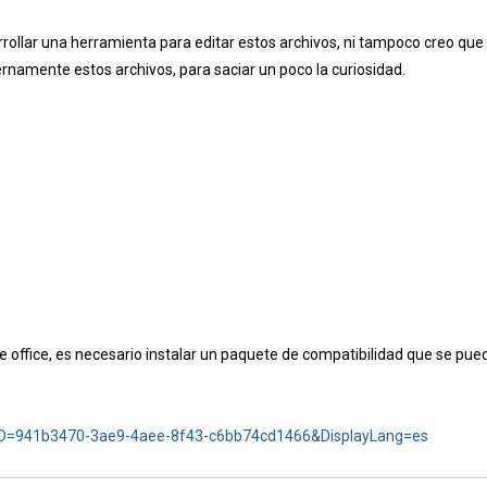
rollar una herramienta para editar estos archivos, ni tampoco creo que
ernamente estos archivos, para saciar un poco la curiosidad.
e office, es necesario instalar un paquete de compatibilidad que se pue
lyID=941b3470-3ae9-4aee-8f43-c6bb74cd1466&DisplayLang=es