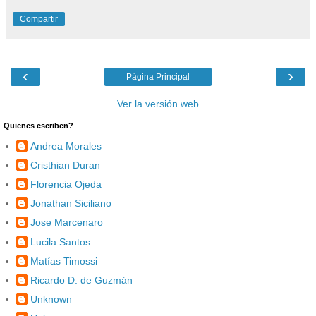
Compartir
‹
›
Página Principal
Ver la versión web
Quienes escriben?
Andrea Morales
Cristhian Duran
Florencia Ojeda
Jonathan Siciliano
Jose Marcenaro
Lucila Santos
Matías Timossi
Ricardo D. de Guzmán
Unknown