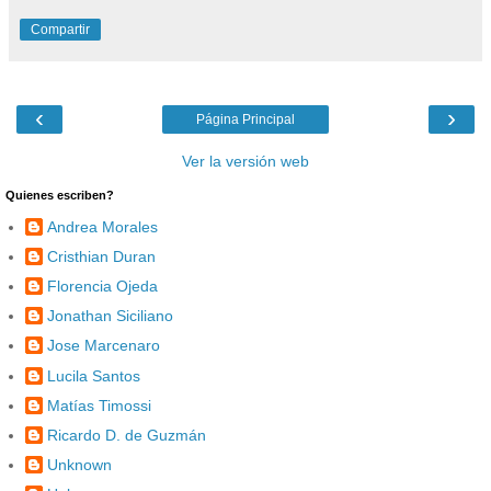
Compartir
‹
›
Página Principal
Ver la versión web
Quienes escriben?
Andrea Morales
Cristhian Duran
Florencia Ojeda
Jonathan Siciliano
Jose Marcenaro
Lucila Santos
Matías Timossi
Ricardo D. de Guzmán
Unknown