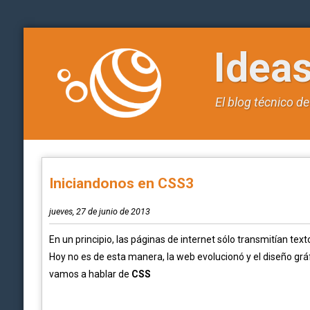
Idea
El blog técnico d
Iniciandonos en CSS3
jueves, 27 de junio de 2013
En un principio, las páginas de i
nternet
sólo
transmitían
text
Hoy no es de esta manera, la web evolucionó y el diseño grá
vamos a hablar de
CSS