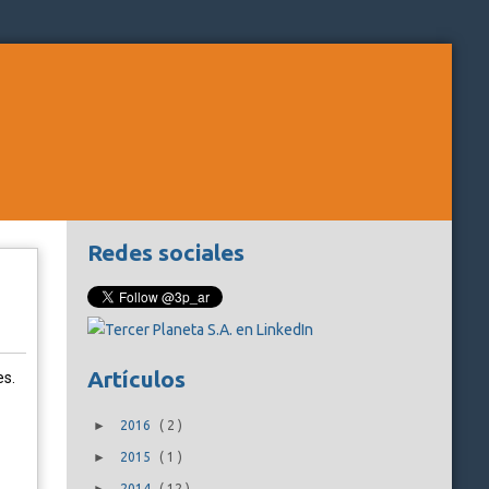
Redes sociales
Artículos
es.
►
2016
(
2
)
►
2015
(
1
)
2014
(
12
)