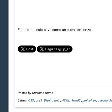
Espero que esto sirva como un buen comienzo
Posted by Cristhian Duran
Labels:
CSS
,
css3
,
Diseño web
,
HTML
,
Html5
,
prefix-free
,
pseudo cl