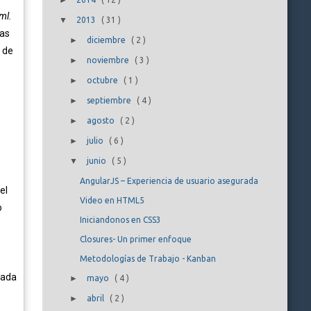
►
ml.
▼
2013
(
31
)
Las
►
diciembre
(
2
)
 de
►
noviembre
(
3
)
►
octubre
(
1
)
►
septiembre
(
4
)
►
agosto
(
2
)
►
julio
(
6
)
▼
junio
(
5
)
AngularJS – Experiencia de usuario asegurada
el
Video en HTML5
o
Iniciandonos en CSS3
Closures- Un primer enfoque
Metodologías de Trabajo - Kanban
cada
►
mayo
(
4
)
►
abril
(
2
)