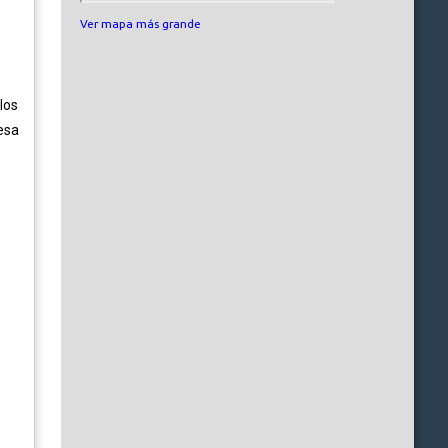
Ver mapa más grande
 los
esa
e