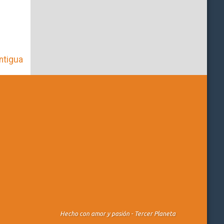
ntigua
Hecho con amor y pasión -
Tercer Planeta