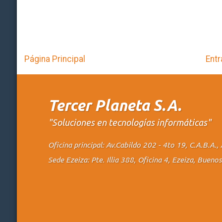
Página Principal
Entr
Tercer Planeta S.A.
"Soluciones en tecnologías informáticas"
Oficina principal: Av.Cabildo 202 - 4to 19, C.A.B.A
Sede Ezeiza: Pte. Illia 388, Oficina 4, Ezeiza, Buen