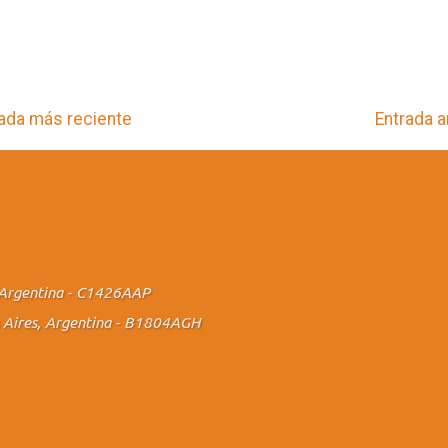
ada más reciente
Entrada a
., Argentina - C1426AAP
os Aires, Argentina - B1804AGH