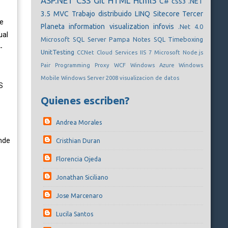
ASP.NET
CSS
Git
HTML
Html5
C#
css3
.NET
3.5
MVC
Trabajo distribuido
LINQ
Sitecore
Tercer
de
Planeta
information visualization
infovis
.Net 4.0
ual
Microsoft SQL Server
Pampa Notes
SQL
Timeboxing
-
UnitTesting
CCNet
Cloud Services
IIS 7
Microsoft
Node.js
Pair Programming
Proxy
WCF
Windows Azure
Windows
Mobile
Windows Server 2008
visualizacion de datos
S
Quienes escriben?
Andrea Morales
onde
Cristhian Duran
Florencia Ojeda
Jonathan Siciliano
Jose Marcenaro
Lucila Santos