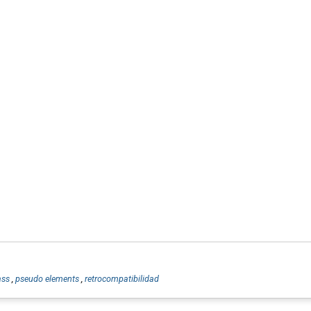
ass
,
pseudo elements
,
retrocompatibilidad