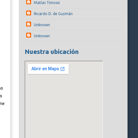
Matías Timossi
Ricardo D. de Guzmán
Unknown
Unknown
Nuestra ubicación
no
es
one