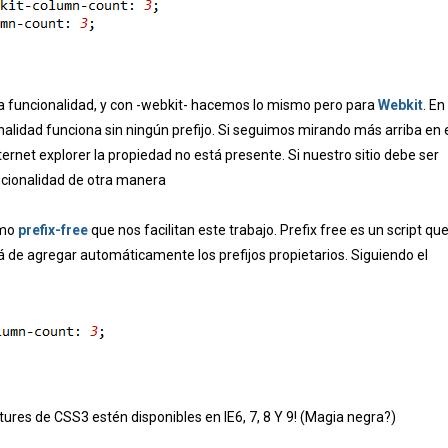
a funcionalidad, y con -webkit- hacemos lo mismo pero para
Webkit
. En
alidad funciona sin ningún prefijo. Si seguimos mirando más arriba en 
rnet explorer la propiedad no está presente. Si nuestro sitio debe ser
ncionalidad de otra manera
omo
prefix-free
que nos facilitan este trabajo. Prefix free es un script qu
á de agregar automáticamente los prefijos propietarios. Siguiendo el
tures de CSS3 estén disponibles en IE6, 7, 8 Y 9! (Magia negra?)