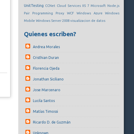
UnitTesting
CCNet
Cloud Services
IIS 7
Microsoft
Node.js
Pair Programming
Proxy
WCF
Windows Azure
Windows
Mobile
Windows Server 2008
visualizacion de datos
Quienes escriben?
Andrea Morales
Cristhian Duran
Florencia Ojeda
Jonathan Siciliano
Jose Marcenaro
Lucila Santos
Matías Timossi
Ricardo D. de Guzmán
Unknown