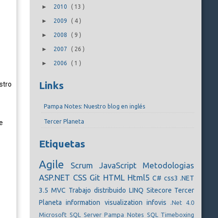
►
2010
(
13
)
►
2009
(
4
)
►
2008
(
9
)
►
2007
(
26
)
►
2006
(
1
)
Links
stro
Pampa Notes: Nuestro blog en inglés
Tercer Planeta
e
Etiquetas
Agile
Scrum
JavaScript
Metodologias
ASP.NET
CSS
Git
HTML
Html5
C#
css3
.NET
3.5
MVC
Trabajo distribuido
LINQ
Sitecore
Tercer
Planeta
information visualization
infovis
.Net 4.0
Microsoft SQL Server
Pampa Notes
SQL
Timeboxing