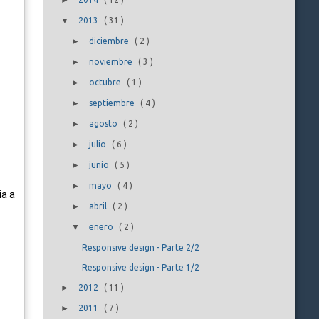
►
▼
2013
(
31
)
►
diciembre
(
2
)
►
noviembre
(
3
)
►
octubre
(
1
)
►
septiembre
(
4
)
►
agosto
(
2
)
►
julio
(
6
)
►
junio
(
5
)
►
mayo
(
4
)
ia a
►
abril
(
2
)
▼
enero
(
2
)
Responsive design - Parte 2/2
Responsive design - Parte 1/2
►
2012
(
11
)
►
2011
(
7
)