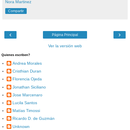
Nora Martinez
Compartir
‹
›
Página Principal
Ver la versión web
Quienes escriben?
Andrea Morales
Cristhian Duran
Florencia Ojeda
Jonathan Siciliano
Jose Marcenaro
Lucila Santos
Matías Timossi
Ricardo D. de Guzmán
Unknown