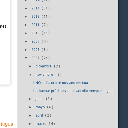
►
►
2013
(
31
)
►
2012
(
11
)
►
2011
(
7
)
ones
►
2010
(
13
)
►
2009
(
4
)
►
2008
(
9
)
▼
2007
(
26
)
►
diciembre
(
2
)
▼
noviembre
(
2
)
LINQ: el futuro se nos vino encima
Las buenas prácticas de desarrollo siempre pagan
►
junio
(
3
)
►
mayo
(
6
)
►
abril
(
2
)
ntigua
►
marzo
(
4
)