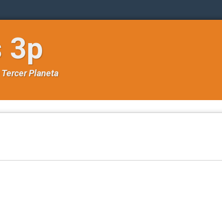
s 3p
e
Tercer Planeta