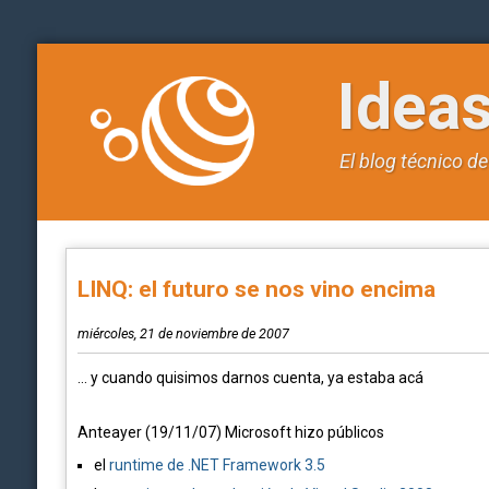
Idea
El blog técnico d
LINQ: el futuro se nos vino encima
miércoles, 21 de noviembre de 2007
... y cuando quisimos darnos cuenta, ya estaba acá
Anteayer (19/11/07) Microsoft hizo públicos
el
runtime de .NET Framework 3.5