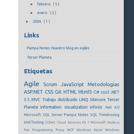
►
febrero
(
5
)
►
enero
(
2
)
►
2006
(
1
)
Links
Pampa Notes: Nuestro blog en inglés
Tercer Planeta
Etiquetas
Agile
Scrum
JavaScript
Metodologias
ASP.NET
CSS
Git
HTML
Html5
C#
css3
.NET
3.5
MVC
Trabajo distribuido
LINQ
Sitecore
Tercer
Planeta
information visualization
infovis
.Net 4.0
Microsoft SQL Server
Pampa Notes
SQL
Timeboxing
UnitTesting
CCNet
Cloud Services
IIS 7
Microsoft
Node.js
Pair Programming
Proxy
WCF
Windows Azure
Windows