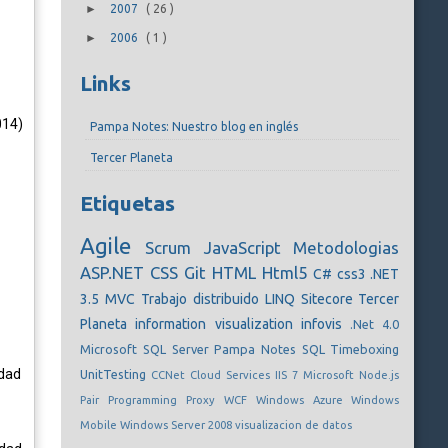
►
2007
(
26
)
►
2006
(
1
)
Links
014)
Pampa Notes: Nuestro blog en inglés
Tercer Planeta
Etiquetas
Agile
Scrum
JavaScript
Metodologias
ASP.NET
CSS
Git
HTML
Html5
C#
css3
.NET
3.5
MVC
Trabajo distribuido
LINQ
Sitecore
Tercer
Planeta
information visualization
infovis
.Net 4.0
Microsoft SQL Server
Pampa Notes
SQL
Timeboxing
idad
UnitTesting
CCNet
Cloud Services
IIS 7
Microsoft
Node.js
Pair Programming
Proxy
WCF
Windows Azure
Windows
Mobile
Windows Server 2008
visualizacion de datos