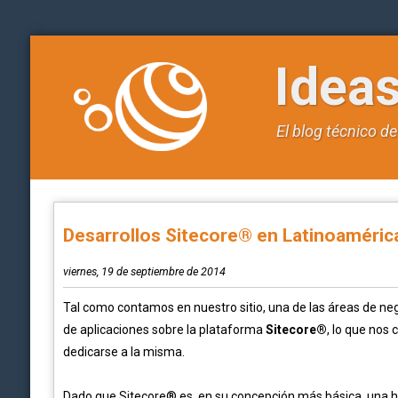
Idea
El blog técnico d
Desarrollos Sitecore® en Latinoaméric
viernes, 19 de septiembre de 2014
Tal como contamos en nuestro sitio, una de las áreas de ne
de aplicaciones sobre la plataforma
Sitecore®
, lo que nos
dedicarse a la misma.
Dado que Sitecore® es, en su concepción más básica, una h