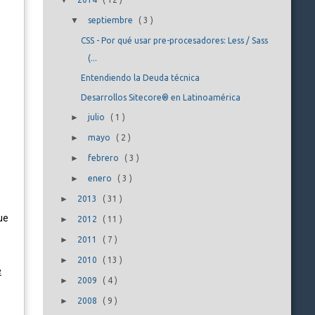
▼
▼
septiembre
(
3
)
CSS - Por qué usar pre-procesadores: Less / Sass
(...
Entendiendo la Deuda técnica
Desarrollos Sitecore® en Latinoamérica
►
julio
(
1
)
►
mayo
(
2
)
►
febrero
(
3
)
►
enero
(
3
)
►
2013
(
31
)
ue
►
2012
(
11
)
►
2011
(
7
)
►
2010
(
13
)
e
►
2009
(
4
)
►
2008
(
9
)