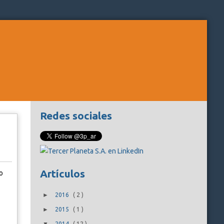
Redes sociales
Artículos
o
►
2016
(
2
)
►
2015
(
1
)
2014
(
12
)