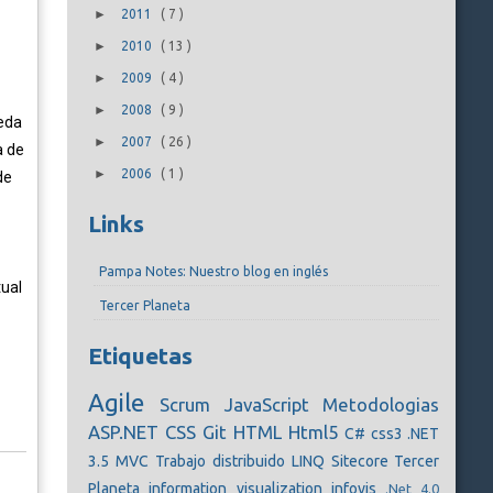
►
2011
(
7
)
►
2010
(
13
)
►
2009
(
4
)
►
2008
(
9
)
ueda
►
2007
(
26
)
a de
►
2006
(
1
)
de
Links
Pampa Notes: Nuestro blog en inglés
tual
Tercer Planeta
Etiquetas
Agile
Scrum
JavaScript
Metodologias
ASP.NET
CSS
Git
HTML
Html5
C#
css3
.NET
3.5
MVC
Trabajo distribuido
LINQ
Sitecore
Tercer
Planeta
information visualization
infovis
.Net 4.0