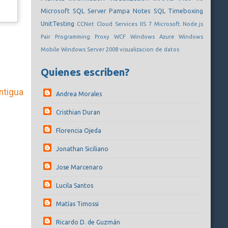
Microsoft SQL Server
Pampa Notes
SQL
Timeboxing
UnitTesting
CCNet
Cloud Services
IIS 7
Microsoft
Node.js
Pair Programming
Proxy
WCF
Windows Azure
Windows
Mobile
Windows Server 2008
visualizacion de datos
Quienes escriben?
ntigua
Andrea Morales
Cristhian Duran
Florencia Ojeda
Jonathan Siciliano
Jose Marcenaro
Lucila Santos
Matías Timossi
Ricardo D. de Guzmán