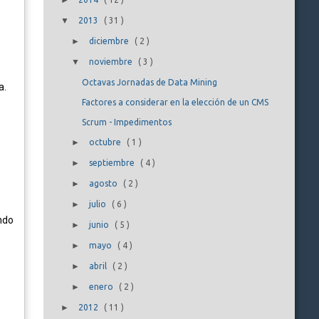
►
▼
2013
(
31
)
►
diciembre
(
2
)
▼
noviembre
(
3
)
Octavas Jornadas de Data Mining
a.
Factores a considerar en la elección de un CMS
Scrum - Impedimentos
►
octubre
(
1
)
►
septiembre
(
4
)
►
agosto
(
2
)
►
julio
(
6
)
endo
►
junio
(
5
)
►
mayo
(
4
)
►
abril
(
2
)
►
enero
(
2
)
►
2012
(
11
)