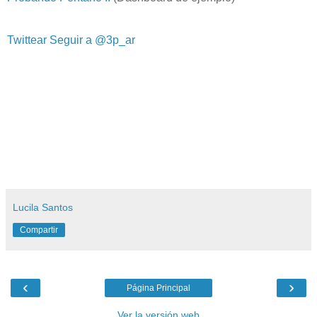
Twittear
Seguir a @3p_ar
Lucila Santos
Compartir
‹
›
Página Principal
Ver la versión web