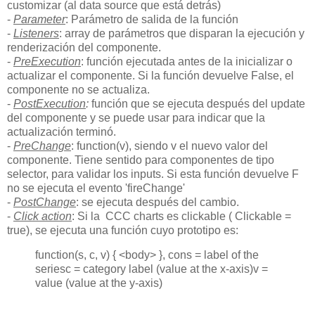
customizar (al data source que está detrás)
-
Parameter
: Parámetro de salida de la función
-
Listeners
: array de parámetros que disparan la ejecución y
renderización del componente.
-
PreExecution
: función ejecutada antes de la inicializar o
actualizar el componente. Si la función devuelve False, el
componente no se actualiza.
-
PostExecution
:
función que se ejecuta después del update
del componente y se puede usar para indicar que la
actualización terminó.
-
PreChange
: function(v), siendo v el nuevo valor del
componente. Tiene sentido para componentes de tipo
selector, para validar los inputs. Si esta función devuelve F
no se ejecuta el evento 'fireChange'
-
PostChange
: se ejecuta después del cambio.
-
Click action
: Si la CCC charts es clickable ( Clickable =
true), se ejecuta una función cuyo prototipo es:
function(s, c, v) { <body> }, con
s = label of the
series
c = category label (value at the x-axis)
v =
value (value at the y-axis)