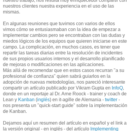
nuestro trabajo, nos resulta muy enriquecedor compartir con
nuestros clientes nuestra experiencia en el uso de las
mismas.
En algunas reuniones que tuvimos con varios de ellos
vimos cómo se entusiasmaban con la idea de empezar a
implementar cambios pero se encontraban con las dudas y
miedos lógicos de los equipos que quieren iniciarse en este
campo. La complicación, en muchos casos, es tener que
repartir las tareas diarias entre la resolución de incidentes
de sus propios usuarios internos y el desarrollo planificado
de mejoras o modificaciones en las aplicaciones.
Más allá de recomendar que en estos casos recurran "a su
profesional de confianza" quien sabrá guiarlos en la
adopción de nuevas metodologías, nos pareció interesante
compartir un artículo publicado por Vikram Gupta en
InfoQ
,
donde en un reportaje al Dr. Arne Roock - trainer y coach de
Lean
y
Kanban
(
inglés
) en it-agille de Alemania -
twitter
-
nos presenta un "quick-start guide" sobre la implementación
de
Kanban
.
Dejamos aquí un resumen del artículo en español y el link a
la versión original - en inglés - del artículo
Implementing