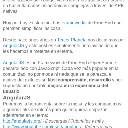
en hacer llamadas asincrónicas complejas a través de APIs
nativas.
Hoy por hoy existen muchos
Frameworks
de FrontEnd que
permiten simplificar las cosa.
Desde hace unos años en
Tercer Planeta
nos decidimos por
AngularJS
y este post es simplemente una invitación que
les hacemos a meterse en el tema.
AngularJS
es un Framework de FrontEnd / OpenSource
desarrollado con JavaScript. Cada vez más popular en la
comunidad, no por moda ni nada que se le parezca, el
motivo del éxito es su
fácil comprensión, desarrollo
y por
supuesto una notable
mejora en la experiencia del
usuario
.
AngularJS
Ponemos la herramienta sobre la mesa, y les compartimos
algunos links de interés para quien quiera empezar
adentrarse en el tema:
http://angularjs.org/
-
Descargas / Tutoriales y más.
http://www.youtube.com/user/angularjs
-
Videos y más