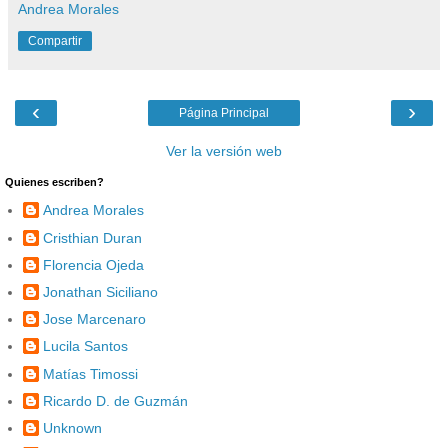
Andrea Morales
Compartir
‹
›
Página Principal
Ver la versión web
Quienes escriben?
Andrea Morales
Cristhian Duran
Florencia Ojeda
Jonathan Siciliano
Jose Marcenaro
Lucila Santos
Matías Timossi
Ricardo D. de Guzmán
Unknown