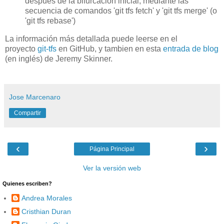
despues de la bifurcacion inicial, mediante las
secuencia de comandos 'git tfs fetch' y 'git tfs merge' (o
'git tfs rebase')
La información más detallada puede leerse en el
proyecto
git-tfs
en GitHub, y tambien en esta
entrada de blog
(en inglés) de Jeremy Skinner.
Jose Marcenaro
Compartir
‹
›
Página Principal
Ver la versión web
Quienes escriben?
Andrea Morales
Cristhian Duran