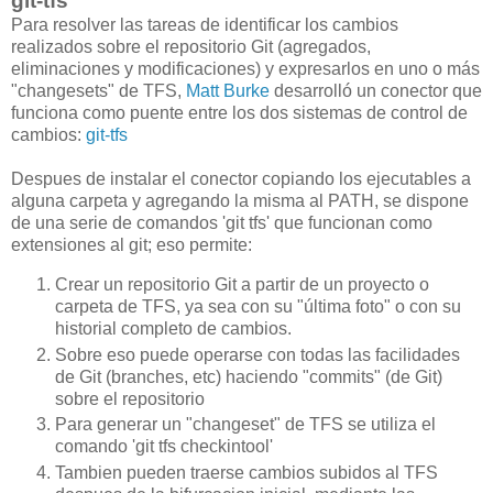
git-tfs
Para resolver las tareas de identificar los cambios
realizados sobre el repositorio Git (agregados,
eliminaciones y modificaciones) y expresarlos en uno o más
"changesets" de TFS,
Matt Burke
desarrolló un conector que
funciona como puente entre los dos sistemas de control de
cambios:
git-tfs
Despues de instalar el conector copiando los ejecutables a
alguna carpeta y agregando la misma al PATH, se dispone
de una serie de comandos 'git tfs' que funcionan como
extensiones al git; eso permite:
Crear un repositorio Git a partir de un proyecto o
carpeta de TFS, ya sea con su "última foto" o con su
historial completo de cambios.
Sobre eso puede operarse con todas las facilidades
de Git (branches, etc) haciendo "commits" (de Git)
sobre el repositorio
Para generar un "changeset" de TFS se utiliza el
comando 'git tfs checkintool'
Tambien pueden traerse cambios subidos al TFS