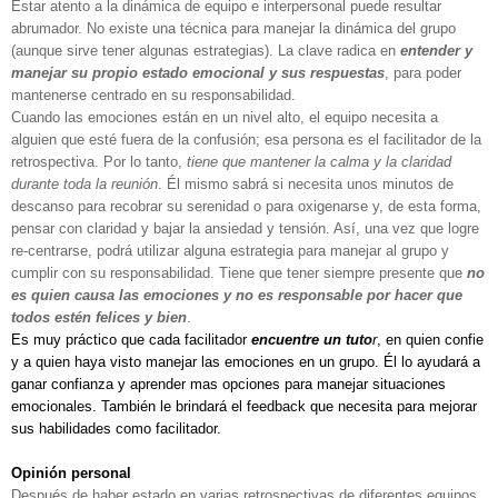
Estar atento a la dinámica de equipo e interpersonal puede resultar
abrumador. No existe una técnica para manejar la dinámica del grupo
(aunque sirve tener algunas estrategias). La clave radica en
entender y
manejar su propio estado emocional y sus respuestas
, para poder
mantenerse centrado en su responsabilidad.
Cuando las emociones están en un nivel alto, el equipo necesita a
alguien que esté fuera de la confusión; esa persona es el facilitador de la
retrospectiva. Por lo tanto,
tiene que mantener la calma y la claridad
durante toda la reunión
. Él mismo sabrá si necesita unos minutos de
descanso para recobrar su serenidad o para oxigenarse y, de esta forma,
pensar con claridad y bajar la ansiedad y tensión. Así, una vez que logre
re-centrarse, podrá utilizar alguna estrategia para manejar al grupo y
cumplir con su responsabilidad. Tiene que tener siempre presente que
no
es quien causa las emociones y no es responsable por hacer que
todos estén felices y bien
.
Es muy práctico que cada facilitador
encuentre un tuto
r
, en quien confie
y a quien haya visto manejar las emociones en un grupo. Él lo ayudará a
ganar confianza y aprender mas opciones para manejar situaciones
emocionales. También le brindará el feedback que necesita para mejorar
sus habilidades como facilitador.
Opinión personal
Después de haber estado en varias retrospectivas de diferentes equipos,