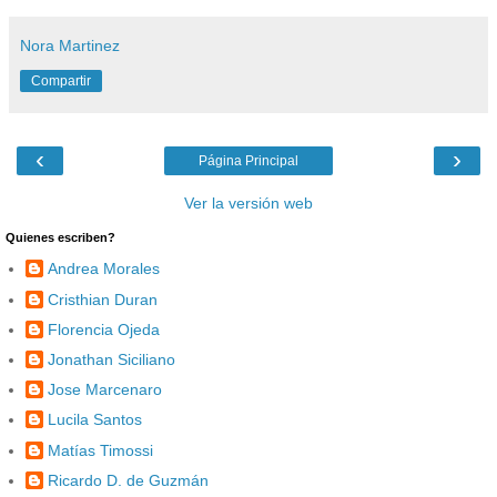
Nora Martinez
Compartir
‹
›
Página Principal
Ver la versión web
Quienes escriben?
Andrea Morales
Cristhian Duran
Florencia Ojeda
Jonathan Siciliano
Jose Marcenaro
Lucila Santos
Matías Timossi
Ricardo D. de Guzmán