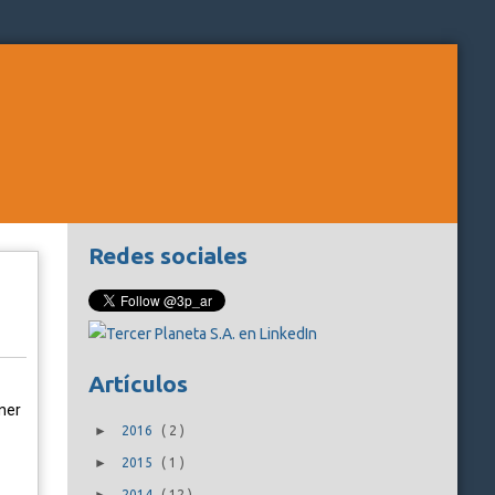
Redes sociales
Artículos
ner
►
2016
(
2
)
►
2015
(
1
)
2014
(
12
)