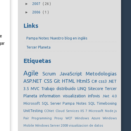
►
2007
(
26
)
►
2006
(
1
)
Links
te
Pampa Notes: Nuestro blog en inglés
gar
Tercer Planeta
Etiquetas
Agile
Scrum
JavaScript
Metodologias
ASP.NET
CSS
Git
HTML
Html5
C#
css3
.NET
3.5
MVC
Trabajo distribuido
LINQ
Sitecore
Tercer
Planeta
information visualization
infovis
.Net 4.0
Microsoft SQL Server
Pampa Notes
SQL
Timeboxing
UnitTesting
CCNet
Cloud Services
IIS 7
Microsoft
Node.js
Pair Programming
Proxy
WCF
Windows Azure
Windows
Mobile
Windows Server 2008
visualizacion de datos